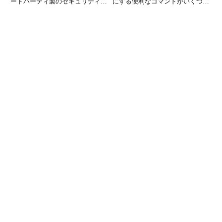
ードパーティ製のセキュリティソ
にする便利なコマンドがいくつか
フトを使わなくても、高いレベル
あります。その中でもよく使われ
でウイルスやマルウェアからPC
るのが「Enter-PSSession」コマ
を保護してくれる優秀な機能で
ンドです。このコマンドを使う
す。しかし、初期設定のままでは
と、まるで直接そのPCを操作し
一部の
ているか