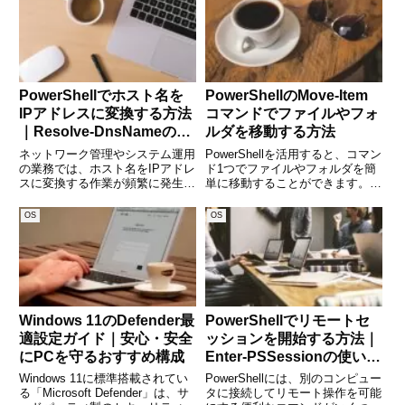
マンドが役立ちます。本記事で
い方から、便利な応用例までを詳
は、setlocalとendlocalの
しく解説します。特に、ファイル
PowerShellでホスト名を
PowerShellのMove-Item
IPアドレスに変換する方法
コマンドでファイルやフォ
｜Resolve-DnsNameの使
ルダを移動する方法
い方を徹底解説
ネットワーク管理やシステム運用
PowerShellを活用すると、コマン
の業務では、ホスト名をIPアドレ
ド1つでファイルやフォルダを簡
スに変換する作業が頻繁に発生し
単に移動することができます。そ
ます。Windows環境では
の中でも、Move-Item コマンド
PowerShellの「Resolve-
は、ファイルやフォルダを指定し
OS
OS
DnsName」コマンド を使うこと
た場所に移動させる基本的なコマ
で、この変換を簡単に実行できま
ンドです。本記事では、Move-
す。本記事で
Item
Windows 11のDefender最
PowerShellでリモートセ
適設定ガイド｜安心・安全
ッションを開始する方法｜
にPCを守るおすすめ構成
Enter-PSSessionの使い方
と注意点を徹底解説
Windows 11に標準搭載されてい
PowerShellには、別のコンピュー
る「Microsoft Defender」は、サ
タに接続してリモート操作を可能