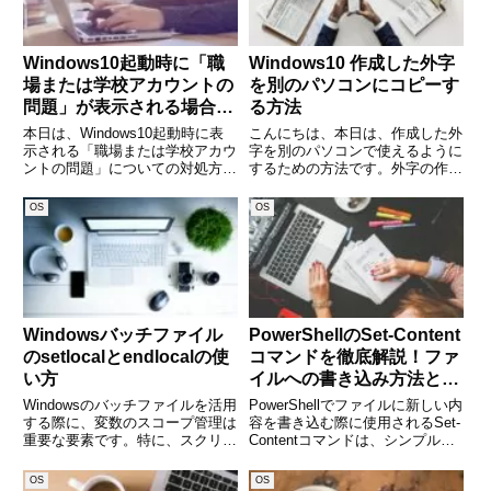
Windows10起動時に「職
Windows10 作成した外字
場または学校アカウントの
を別のパソコンにコピーす
問題」が表示される場合の
る方法
対処法
本日は、Windows10起動時に表
こんにちは、本日は、作成した外
示される「職場または学校アカウ
字を別のパソコンで使えるように
ントの問題」についての対処方法
するための方法です。外字の作り
を説明します。エラーは下記の画
方は、こちらにまとめています。
面です。このエラーは、
Windows10 外字エディタの起動
OS
OS
Microsoft365のアカウントとパス
方法、使い方 (adsbygoogle =
ワードがWindows10に保存され
window.adsbygoogle
ている情報が違
Windowsバッチファイル
PowerShellのSet-Content
のsetlocalとendlocalの使
コマンドを徹底解説！ファ
い方
イルへの書き込み方法と活
用例
Windowsのバッチファイルを活用
PowerShellでファイルに新しい内
する際に、変数のスコープ管理は
容を書き込む際に使用されるSet-
重要な要素です。特に、スクリプ
Contentコマンドは、シンプルな
ト内で変数を一時的に変更したい
がらも強力なツールです。本記事
場合には、setlocalとendlocalコ
では、Set-Contentの基本的な使
OS
OS