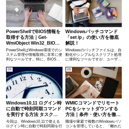
契約で、「5分以内の通話なら何
表記を変えたいケース、または初
度でも無料」に入られている
期設定のまま “Owner” のまま使
っており気にな
PowerShellでBIOS情報を
Windowsバッチコマンド
取得する方法｜Get-
「set /p」の使い方を徹底
WmiObject Win32_BIOS
解説！
の活用術
PowerShellはWindows環境でのシ
Windowsのバッチファイルは、自
ステム管理や情報取得に非常に便
動化やシンプルなスクリプト処理
利なツールです。特に、BIOS情
に便利なツールですが、ユーザー
報を取得することで、ハードウェ
からの入力を受け取る方法を知っ
アの状態を確認したり、管理者が
ていますか？ 「set /p」コマンド
OS
OS
システムの構成を把握するのに役
を活用すれば、バッチファイル内
立ちます。本記事では、
でユーザーからの入力を取得し、
PowerShell
動的な処理を実行
Windows10,11 ログイン時
WMICコマンドでリモート
に自動で時刻同期コマンド
PCをシャットダウンする
を実行する方法 タスクス
方法｜条件・使い方を徹底
ケジューラでバッチ登録
解説
今回は、Windows10,11で使える
職場や家庭で複数のWindowsパソ
ログイン時に自動で時刻同期を行
コンを管理していると、「離れた