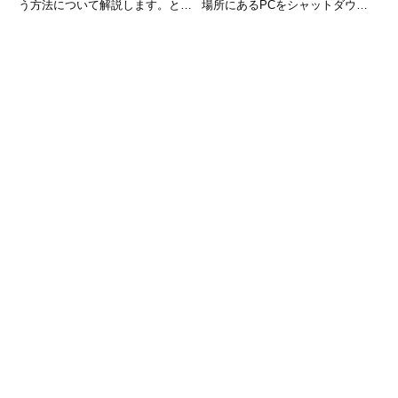
う方法について解説します。とき
場所にあるPCをシャットダウン
どきWindowsの時刻がずれている
したい」という場面が出てきま
場合があります。私の場合は、パ
す。そんなとき便利なのが、
ソコンを起動したままスリープ状
Windowsに標準搭載されている
態に移行し、その時に同期コマン
WMIC（Windows Management
ドが失敗して時
Inst