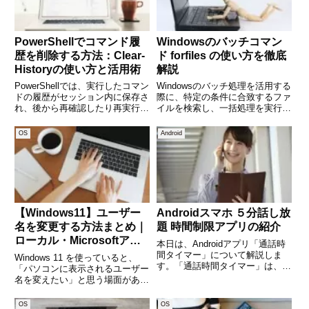
PowerShellでコマンド履
Windowsのバッチコマン
歴を削除する方法：Clear-
ド forfiles の使い方を徹底
Historyの使い方と活用術
解説
PowerShellでは、実行したコマン
Windowsのバッチ処理を活用する
ドの履歴がセッション内に保存さ
際に、特定の条件に合致するファ
れ、後から再確認したり再実行し
イルを検索し、一括処理を実行で
たりすることができます。しか
きる便利なコマンドが forfiles で
し、セキュリティやプライバシー
す。ファイルの整理、古いファイ
OS
Android
の観点から「履歴をクリアした
ルの削除、ログの管理などに役立
い」と思う場面もあるでしょう。
ちます。本記事では、forfiles コ
そんなときに活躍するのが
マ
【Windows11】ユーザー
Androidスマホ ５分話し放
名を変更する方法まとめ｜
題 時間制限アプリの紹介
ローカル・Microsoftアカ
本日は、Androidアプリ「通話時
ウント別にくわしく解説
間タイマー」について解説しま
Windows 11 を使っていると、
す。「通話時間タイマー」は、ス
「パソコンに表示されるユーザー
マートフォンの契約で「時間制限
名を変えたい」と思う場面があり
付きでかけ放題」のプランに加入
ます。たとえば、PCの譲渡や共
されている方向けのアプリです。
有、ビジネス用途のために名前の
OS
OS