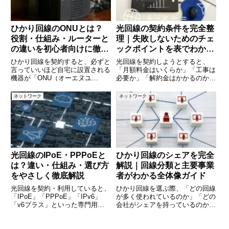
ひかり回線のONUとは？
光回線の契約条件を完全整
役割・仕組み・ルーターと
理｜失敗しないためのチェ
の違いを初心者向けに徹底
ックポイントを表でわかり
解説
やすく解説
ひかり回線を契約すると、必ずと
光回線を契約しようとすると、
言っていいほど自宅に設置される
「月額料金はいくらか」「工事は
機器が「ONU（オーエヌユ
必要か」「解約金はかかるのか」
ー）」です。しかし、「ONUっ
など、確認すべき条件が数多く出
て何をする機械なの？」「モデム
てきます。一見するとどの回線も
ネットワーク
ネットワーク
やルーターとどう違うの？」「電
似ているように見えますが、契約
源を切っても大丈夫？」など、意
条件をよく理解せずに申し込む
外と仕組みを知らないまま使って
と、想定外の費用や不便さに悩ま
いる
され
光回線のIPoE・PPPoEと
ひかり回線のシェアを完全
は？違い・仕組み・選び方
解説｜回線分類と主要事業
をやさしく徹底解説
者がわかる全体像ガイド
光回線を契約・利用していると、
ひかり回線を選ぶ際、「どの回線
「IPoE」「PPPoE」「IPv6」
が多く使われているのか」「どの
「v6プラス」といった専門用語
会社がシェアを持っているのか」
を目にすることが増えてきまし
が気になる方は多いのではないで
た。「正直よくわからないけど、
しょうか。料金や速度を比較する