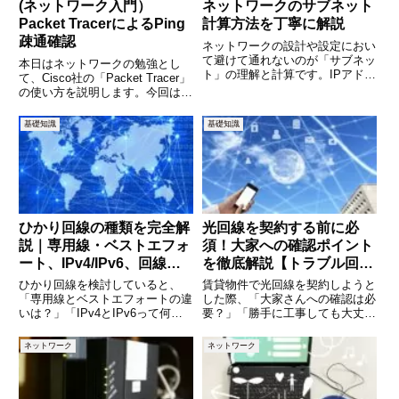
(ネットワーク入門）
ネットワークのサブネット
Packet TracerによるPing
計算方法を丁寧に解説
疎通確認
ネットワークの設計や設定におい
て避けて通れないのが「サブネッ
本日はネットワークの勉強とし
ト」の理解と計算です。IPアドレ
て、Cisco社の「Packet Tracer」
スにサブネットマスクを組み合わ
の使い方を説明します。今回は、
せることで、ネットワークを分
２台のPCをケーブルで接続し、
割・整理し、効率的に通信を行う
それぞれのPCにネットワークの
基礎知識
基礎知識
ことができます。本記事では、サ
設定を行い、お互いにPingができ
ブネットの基本的な概念から、実
ることを確認します。ping確認を
行うこ
ひかり回線の種類を完全解
光回線を契約する前に必
説｜専用線・ベストエフォ
須！大家への確認ポイント
ート、IPv4/IPv6、回線方
を徹底解説【トラブル回避
式の違いが一発でわかる
ガイド】
ひかり回線を検討していると、
賃貸物件で光回線を契約しようと
「専用線とベストエフォートの違
した際、「大家さんへの確認は必
いは？」「IPv4とIPv6って何が
要？」「勝手に工事しても大丈
違うの？」「フレッツ光と独自回
夫？」と悩む方は少なくありませ
線はどちらが速い？」といった専
ん。実際、大家への確認を怠った
ネットワーク
ネットワーク
門用語に戸惑う方は多いのではな
ことで、工事ができなかった・原
いでしょうか。ひかり回線は一見
状回復を求められた・契約トラブ
どれも同じように見えますが
ルに発展したというケースも多く
あ