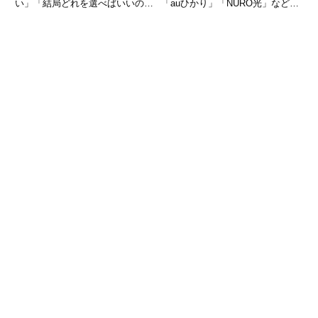
い」「結局どれを選べばいいのか
「auひかり」「NURO光」など、
わからない」と感じる方は多いの
さまざまな名称が並び、違いが分
ではないでしょうか。実際、光回
かりにくいと感じる方は多いので
線は一見すると複雑ですが、回線
はないでしょうか。実は、ひかり
の種類（仕組み）と、自分の状況
回線はサービス名ではなく、「ど
さえ整理できれば、選び方はそれ
の事業者が回線インフラを持って
ほ
い