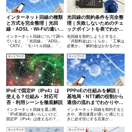
インターネット回線の種類
光回線の契約条件を完全整
と方式を完全整理｜光回
理｜失敗しないためのチェ
線・ADSL・Wi-Fiの違いが
ックポイントを表でわかり
一目でわかる解説
やすく解説
インターネット回線について調べ
光回線を契約しようとすると、
ていると、「光回線」「ADSL」
「月額料金はいくらか」「工事は
「CATV」「モバイル回線」「ホ
必要か」「解約金はかかるのか」
ームルーター」「FTTH」
など、確認すべき条件が数多く出
「VDSL」など、さまざまな用語
てきます。一見するとどの回線も
ネットワーク
ネットワーク
が出てきます。しかし、それぞれ
似ているように見えますが、契約
が何を意味し、どう違うのかを正
条件をよく理解せずに申し込む
しく理解できている人は多くあ
と、想定外の費用や不便さに悩ま
され
IPoEで固定IP（IPv4）は
PPPoEの仕組みを解説｜
使える？仕組み・対応可
基地局・NTT網の役割から
否・利用シーンを徹底解説
通信の流れまでわかりやす
く説明
インターネット回線を選ぶ際、
インターネット回線を契約すると
「IPoE接続は速いらしいけど、
きや、通信速度が遅いと感じたと
固定IP（IPv4）は使えるの？」
きに必ず目にする言葉が
と疑問に思う方は多いのではない
「PPPoE」です。光回線の設定
でしょうか。特に、サーバー運用
画面やルーターの管理画面で見か
ネットワーク
ネットワーク