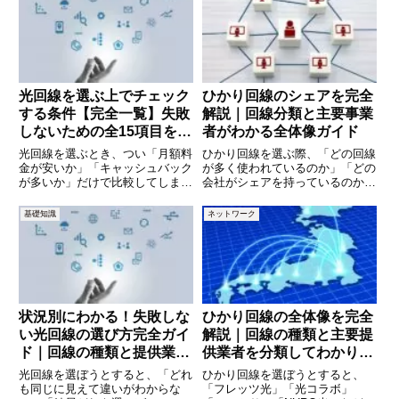
やリモートアクセス、業務システ
けるものの、「結局どういう仕組
ムの都合で固定IPが必要な場合、
みなのか」「基地局やNTTはどこ
IPoEとの相性は重要な
で関わっているのか」を正確に理
解し
光回線を選ぶ上でチェック
ひかり回線のシェアを完全
する条件【完全一覧】失敗
解説｜回線分類と主要事業
しないための全15項目を徹
者がわかる全体像ガイド
底解説
光回線を選ぶとき、つい「月額料
ひかり回線を選ぶ際、「どの回線
金が安いか」「キャッシュバック
が多く使われているのか」「どの
が多いか」だけで比較してしまい
会社がシェアを持っているのか」
がちです。しかし実際には、提供
が気になる方は多いのではないで
エリアや住居タイプ、契約条件、
しょうか。料金や速度を比較する
基礎知識
ネットワーク
通信の安定性など、事前に確認す
前に、市場全体の構造や勢力図を
べきポイントは数多くあります。
理解しておくことで、自分に合っ
これらを見落とすと、「そもそも
た回線を選びやすくなります。本
状況別にわかる！失敗しな
ひかり回線の全体像を完全
い光回線の選び方完全ガイ
解説｜回線の種類と主要提
ド｜回線の種類と提供業者
供業者を分類してわかりや
を徹底解説
すく整理
光回線を選ぼうとすると、「どれ
ひかり回線を選ぼうとすると、
も同じに見えて違いがわからな
「フレッツ光」「光コラボ」