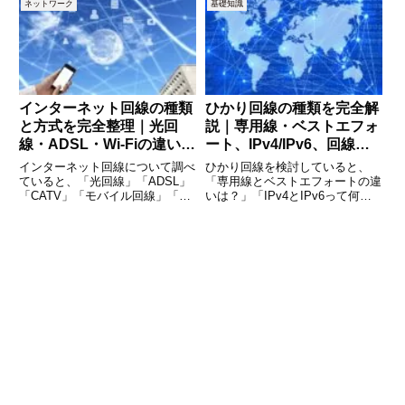
ネットワーク
基礎知識
ンゲームがラグい、Zoomや
なんとなく速そうだからIPoEを
Teamsで音声が遅れる、リモート
選んだ」「プロバイダの設定で
操作がもたつく。こうした不
PPPoEと書いてあって
インターネット回線の種類
ひかり回線の種類を完全解
と方式を完全整理｜光回
説｜専用線・ベストエフォ
線・ADSL・Wi-Fiの違いが
ート、IPv4/IPv6、回線方
一目でわかる解説
式の違いが一発でわかる
インターネット回線について調べ
ひかり回線を検討していると、
ていると、「光回線」「ADSL」
「専用線とベストエフォートの違
「CATV」「モバイル回線」「ホ
いは？」「IPv4とIPv6って何が
ームルーター」「FTTH」
違うの？」「フレッツ光と独自回
「VDSL」など、さまざまな用語
線はどちらが速い？」といった専
が出てきます。しかし、それぞれ
門用語に戸惑う方は多いのではな
が何を意味し、どう違うのかを正
いでしょうか。ひかり回線は一見
しく理解できている人は多くあ
どれも同じように見えますが