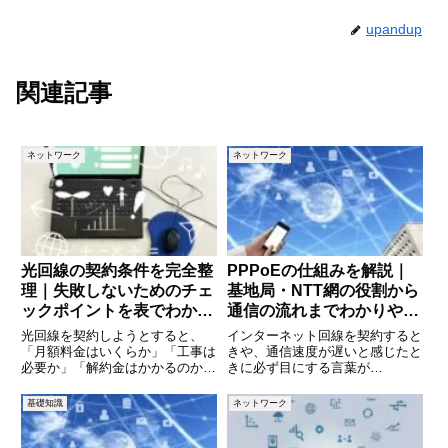
upandup
関連記事
ネットワーク
ネットワーク
光回線の契約条件を完全整
PPPoEの仕組みを解説｜
理｜失敗しないためのチェ
基地局・NTT網の役割から
ックポイントを表でわかり
通信の流れまでわかりやす
やすく解説
く説明
光回線を契約しようとすると、
インターネット回線を契約すると
「月額料金はいくらか」「工事は
きや、通信速度が遅いと感じたと
必要か」「解約金はかかるのか」
きに必ず目にする言葉が
など、確認すべき条件が数多く出
「PPPoE」です。光回線の設定
てきます。一見するとどの回線も
画面やルーターの管理画面で見か
基礎知識
ネットワーク
似ているように見えますが、契約
けるものの、「結局どういう仕組
条件をよく理解せずに申し込む
みなのか」「基地局やNTTはどこ
と、想定外の費用や不便さに悩ま
で関わっているのか」を正確に理