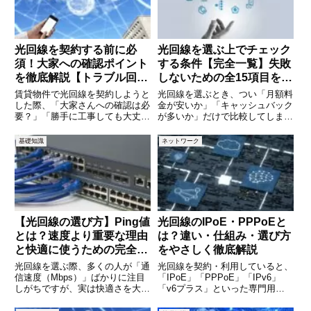
され
解し
光回線を契約する前に必
光回線を選ぶ上でチェック
須！大家への確認ポイント
する条件【完全一覧】失敗
を徹底解説【トラブル回避
しないための全15項目を徹
ガイド】
底解説
賃貸物件で光回線を契約しようと
光回線を選ぶとき、つい「月額料
した際、「大家さんへの確認は必
金が安いか」「キャッシュバック
要？」「勝手に工事しても大丈
が多いか」だけで比較してしまい
夫？」と悩む方は少なくありませ
がちです。しかし実際には、提供
ん。実際、大家への確認を怠った
エリアや住居タイプ、契約条件、
基礎知識
ネットワーク
ことで、工事ができなかった・原
通信の安定性など、事前に確認す
状回復を求められた・契約トラブ
べきポイントは数多くあります。
ルに発展したというケースも多く
これらを見落とすと、「そもそも
あ
【光回線の選び方】Ping値
光回線のIPoE・PPPoEと
とは？速度より重要な理由
は？違い・仕組み・選び方
と快適に使うための完全ガ
をやさしく徹底解説
イド
光回線を選ぶ際、多くの人が「通
光回線を契約・利用していると、
信速度（Mbps）」ばかりに注目
「IPoE」「PPPoE」「IPv6」
しがちですが、実は快適さを大き
「v6プラス」といった専門用語
く左右する重要な指標として
を目にすることが増えてきまし
「Ping値」があります。オンライ
た。「正直よくわからないけど、