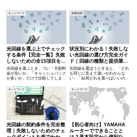
ネットワーク
基礎知識
光回線を選ぶ上でチェック
状況別にわかる！失敗しな
する条件【完全一覧】失敗
い光回線の選び方完全ガイ
しないための全15項目を徹
ド｜回線の種類と提供業者
底解説
を徹底解説
光回線を選ぶとき、つい「月額料
光回線を選ぼうとすると、「どれ
金が安いか」「キャッシュバック
も同じに見えて違いがわからな
が多いか」だけで比較してしまい
い」「結局どれを選べばいいのか
がちです。しかし実際には、提供
わからない」と感じる方は多いの
エリアや住居タイプ、契約条件、
ではないでしょうか。実際、光回
ネットワーク
ネットワーク
通信の安定性など、事前に確認す
線は一見すると複雑ですが、回線
べきポイントは数多くあります。
の種類（仕組み）と、自分の状況
これらを見落とすと、「そもそも
さえ整理できれば、選び方はそれ
ほ
光回線の契約条件を完全整
【初心者向け】YAMAHA
理｜失敗しないためのチェ
ルーターでできることと
ックポイントを表でわかり
は？基本設定から便利な機