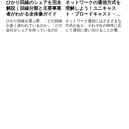
ひかり回線のシェアを完全
ネットワークの通信方式を
解説｜回線分類と主要事業
理解しよう！ユニキャス
者がわかる全体像ガイド
ト・ブロードキャスト・マ
ルチキャストの違いとは？
ひかり回線を選ぶ際、「どの回線
ネットワーク通信にはさまざまな
が多く使われているのか」「どの
方式があり、それぞれの特性に応
会社がシェアを持っているのか」
じて適切に使い分けることが重要
が気になる方は多いのではないで
です。 本記事では、代表的な通
しょうか。料金や速度を比較する
信方式である「ユニキャスト」
前に、市場全体の構造や勢力図を
「ブロードキャスト」「マルチキ
理解しておくことで、自分に合っ
ャスト」の特徴や違いを詳しく解
た回線を選びやすくなります。本
説します。 それぞれのメリッ
ト・