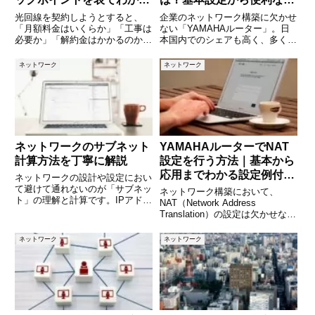
やすく解説
能まで徹底解説【サンプル
光回線を契約しようとすると、
企業のネットワーク構築に欠かせ
コード付き】
「月額料金はいくらか」「工事は
ない「YAMAHAルーター」。日
必要か」「解約金はかかるのか」
本国内でのシェアも高く、多くの
など、確認すべき条件が数多く出
中小企業や教育機関で利用されて
てきます。一見するとどの回線も
います。しかし、ルーター＝「イ
ネットワーク
ネットワーク
似ているように見えますが、契約
ンターネットに接続するだけの機
条件をよく理解せずに申し込む
器」と思っていませんか？実は
と、想定外の費用や不便さに悩ま
YAMAHAルーターは、VPN
され
ネットワークのサブネット
YAMAHAルーターでNAT
計算方法を丁寧に解説
設定を行う方法｜基本から
応用までわかる設定例付き
ネットワークの設計や設定におい
解説
て避けて通れないのが「サブネッ
ネットワーク構築において、
ト」の理解と計算です。IPアドレ
NAT（Network Address
スにサブネットマスクを組み合わ
Translation）の設定は欠かせない
せることで、ネットワークを分
要素です。YAMAHA製ルーター
割・整理し、効率的に通信を行う
は法人利用でもよく使われ、設定
ネットワーク
ネットワーク
ことができます。本記事では、サ
の自由度と安定性が魅力です。し
ブネットの基本的な概念から、実
かし、NATの設定は初心者にとっ
て少しハ