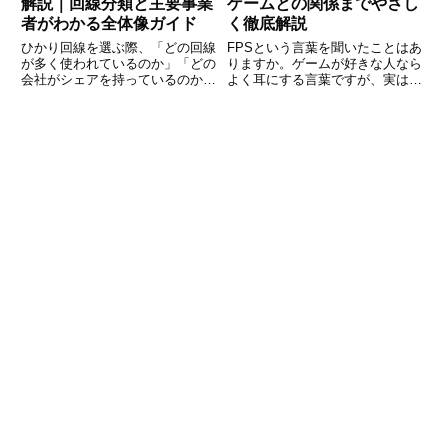
解説｜回線分類と主要事業
ゲームとの関係までやさし
者がわかる全体像ガイド
く徹底解説
ひかり回線を選ぶ際、「どの回線
FPSという言葉を聞いたことはあ
が多く使われているのか」「どの
りますか。ゲームが好きな人なら
会社がシェアを持っているのか」
よく耳にする言葉ですが、実は
が気になる方は多いのではないで
FPSにはいくつかの意味がありま
しょうか。料金や速度を比較する
す。動画や映像の滑らかさを表す
前に、市場全体の構造や勢力図を
単位としてのFPS、そしてシュー
理解しておくことで、自分に合っ
ティングゲームのジャンルとして
た回線を選びやすくなります。本
のFPSなど、使われる場面