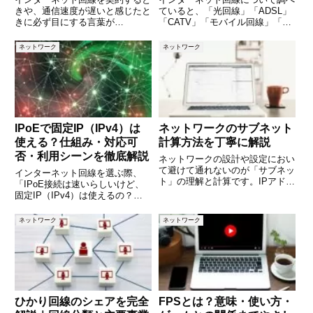
きや、通信速度が遅いと感じたと
ていると、「光回線」「ADSL」
きに必ず目にする言葉が
「CATV」「モバイル回線」「ホ
「PPPoE」です。光回線の設定
ームルーター」「FTTH」
画面やルーターの管理画面で見か
「VDSL」など、さまざまな用語
ネットワーク
ネットワーク
けるものの、「結局どういう仕組
が出てきます。しかし、それぞれ
みなのか」「基地局やNTTはどこ
が何を意味し、どう違うのかを正
で関わっているのか」を正確に理
しく理解できている人は多くあ
解し
IPoEで固定IP（IPv4）は
ネットワークのサブネット
使える？仕組み・対応可
計算方法を丁寧に解説
否・利用シーンを徹底解説
ネットワークの設計や設定におい
て避けて通れないのが「サブネッ
インターネット回線を選ぶ際、
ト」の理解と計算です。IPアドレ
「IPoE接続は速いらしいけど、
スにサブネットマスクを組み合わ
固定IP（IPv4）は使えるの？」
せることで、ネットワークを分
と疑問に思う方は多いのではない
割・整理し、効率的に通信を行う
でしょうか。特に、サーバー運用
ネットワーク
ネットワーク
ことができます。本記事では、サ
やリモートアクセス、業務システ
ブネットの基本的な概念から、実
ムの都合で固定IPが必要な場合、
IPoEとの相性は重要な
ひかり回線のシェアを完全
FPSとは？意味・使い方・