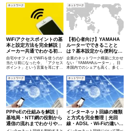
ネットワーク
ネットワーク
WiFiアクセスポイントの基
【初心者向け】YAMAHA
本と設定方法を完全解説｜
ルーターでできることと
メーカー共通でわかる初心
は？基本設定から便利な機
者向けガイド
能まで徹底解説【サンプル
自宅やオフィスでWiFiを使うのが
企業のネットワーク構築に欠かせ
コード付き】
当たり前になった今、「アクセス
ない「YAMAHAルーター」。日
ポイント」という言葉を耳にする
本国内でのシェアも高く、多くの
機会も増えました。しかし、実際
中小企業や教育機関で利用されて
にアクセスポイントとは何なの
います。しかし、ルーター＝「イ
ネットワーク
ネットワーク
か、ルーターとの違いは何か、ど
ンターネットに接続するだけの機
う設定すればよいのかを正確に理
器」と思っていませんか？実は
解している方は意外と少ないか
YAMAHAルーターは、VPN
PPPoEの仕組みを解説｜
インターネット回線の種類
基地局・NTT網の役割から
と方式を完全整理｜光回
通信の流れまでわかりやす
線・ADSL・Wi-Fiの違いが
く説明
一目でわかる解説
インターネット回線を契約すると
インターネット回線について調べ