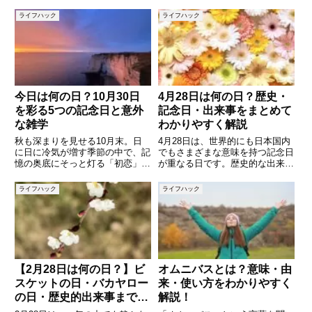
調べてみると意外な意味や由来が
を持つ記念日が数多く存在しま
あることに気づきます。例えば、
す。語呂合わせや歴史的な出来事
ライフハック
ライフハック
日本の歴史に関わる重要な出来事
をきっかけに定められた日々は、
の日であり、食べ物に関するユニ
その裏に意図や願いが込められて
ークな記念日や、健康や生活に
います。本記事では、11月14日
今日は何の日？10月30日
4月28日は何の日？歴史・
を彩る5つの記念日と意外
記念日・出来事をまとめて
な雑学
わかりやすく解説
秋も深まりを見せる10月末。日
4月28日は、世界的にも日本国内
に日に冷気が増す季節の中で、記
でもさまざまな意味を持つ記念日
憶の奥底にそっと灯る「初恋」の
が重なる日です。歴史的な出来事
切なさや、「香り」がふと蘇らせ
から、私たちの生活に関係する記
る記憶――そんな感覚と重なるよ
念日まで幅広く存在しており、知
ライフハック
ライフハック
うに、10月30日にはさまざまな
ることで日常の見方が少し変わる
記念日が定められています。本記
かもしれません。本記事では、4
事では、10月30日の代表的
月28日に制定された記念日や
【2月28日は何の日？】ビ
オムニバスとは？意味・由
スケットの日・バカヤロー
来・使い方をわかりやすく
の日・歴史的出来事までわ
解説！
かりやすく解説