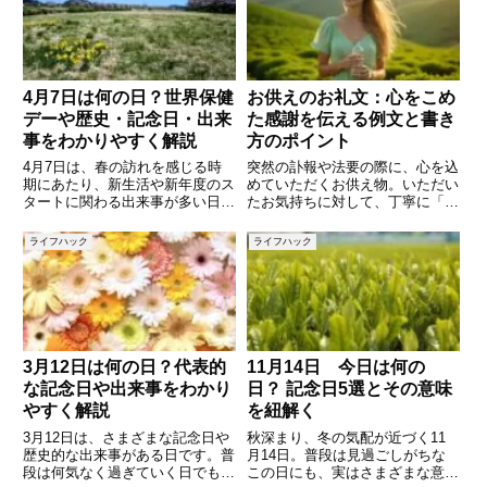
4月7日は何の日？世界保健
お供えのお礼文：心をこめ
デーや歴史・記念日・出来
た感謝を伝える例文と書き
事をわかりやすく解説
方のポイント
4月7日は、春の訪れを感じる時
突然の訃報や法要の際に、心を込
期にあたり、新生活や新年度のス
めていただくお供え物。いただい
タートに関わる出来事が多い日で
たお気持ちに対して、丁寧に「あ
す。また、健康や社会に関する重
りがとうございます」と感謝の気
要な記念日が制定されていること
持ちを伝えることは大切です。し
ライフハック
ライフハック
でも知られています。この記事で
かし、いざ言葉にしようとすると
は、4月7日にまつわる代表的な
「どんな文面が適切なのだろう」
記念日や歴史的な出来事、有名人
「どんな表現が失礼にならないだ
3月12日は何の日？代表的
11月14日 今日は何の
な記念日や出来事をわかり
日？ 記念日5選とその意味
やすく解説
を紐解く
3月12日は、さまざまな記念日や
秋深まり、冬の気配が近づく11
歴史的な出来事がある日です。普
月14日。普段は見過ごしがちな
段は何気なく過ぎていく日でも、
この日にも、実はさまざまな意味