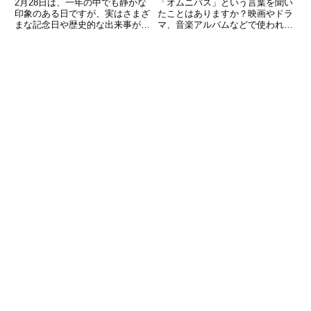
2月28日は、一年の中でも静かな
「オムニバス」という言葉を聞い
印象のある日ですが、実はさまざ
たことはありますか？映画やドラ
まな記念日や歴史的な出来事が詰
マ、音楽アルバムなどで使われる
まった特別な日です。「今日は何
ことが多いですが、その意味や由
の日？」と調べてみると、食に関
来について詳しく知らない方もい
する記念日から政治のエピソー
るかもしれません。本記事では、
ド、世界史を動かした出来事まで
オムニバスの意味や語源、具体的
幅広いテーマが見つかります。こ
な使い方をわかりやすく解説しま