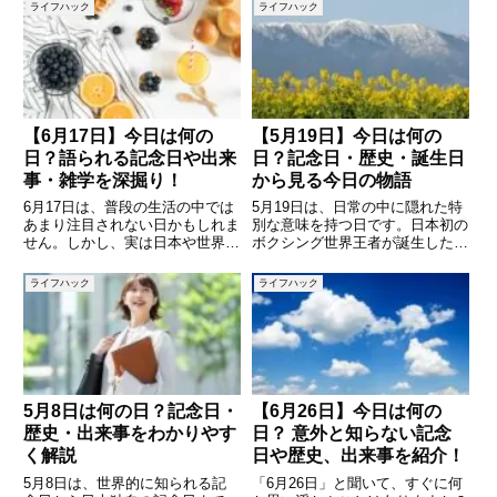
ライフハック
ライフハック
【6月17日】今日は何の
【5月19日】今日は何の
日？語られる記念日や出来
日？記念日・歴史・誕生日
事・雑学を深掘り！
から見る今日の物語
6月17日は、普段の生活の中では
5月19日は、日常の中に隠れた特
あまり注目されない日かもしれま
別な意味を持つ日です。日本初の
せん。しかし、実は日本や世界で
ボクシング世界王者が誕生した日
さまざまな出来事があった日でも
であり、香りを通じて感性を育む
あり、多くの記念日や文化的なト
「香育の日」でもあります。ま
ライフハック
ライフハック
ピックが詰まっています。この記
た、歴史的な出来事や著名人の誕
事では、6月17日に関連する記念
生日も多く、さまざまな視点から
日や歴史的なできごと、有名
この日を振り返ることができます
5月8日は何の日？記念日・
【6月26日】今日は何の
歴史・出来事をわかりやす
日？ 意外と知らない記念
く解説
日や歴史、出来事を紹介！
5月8日は、世界的に知られる記
「6月26日」と聞いて、すぐに何