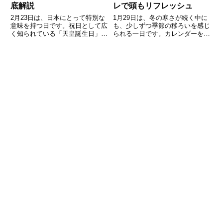
底解説
レで頭もリフレッシュ
2月23日は、日本にとって特別な
1月29日は、冬の寒さが続く中に
意味を持つ日です。祝日として広
も、少しずつ季節の移ろいを感じ
く知られている「天皇誕生日」で
られる一日です。カレンダーを眺
あると同時に、「富士山の日」や
めると、実はこの日にはいくつか
語呂合わせによる記念日など、さ
の記念日があり、由来を知ると日
まざまな意味が重なっています。
常の見え方が少し変わります。こ
また、歴史をさかのぼると、文化
の記事では、「今日は何の日？」
や芸術、政治の分野でも印象的
という視点から、1月29日の