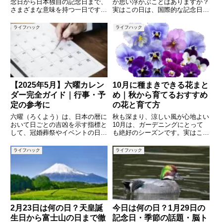
念日から日本独自の記念日まで、
か思い浮かぶことはありますか？
さまざまな意味を持つ一日です。
実はこの日は、国際的な記念日や
「今日は何の日？」と調べると、
日本で制定された特別な日、さら
ゴーヤーの日や世界赤十字デーな
には歴史的な出来事がいくつも重
ライフハック
ライフハック
ど、健康や平和に関係する話題が
なる“意味深い日”なのです。この
多く見つかります。また、歴史的
記事では、「6月26日」にまつわ
な出来事や有名人の誕生日もあり
る記念日、国内外の歴史的
【2025年5月】六曜カレン
10月に種まきできる花まと
ダー完全ガイド｜行事・予
め｜秋から育てるおすすめ
定の参考に
の花と育て方
六曜（ろくよう）は、日本の暦に
秋も深まり、涼しい風が心地よい
おいて日ごとの吉凶を示す指標と
10月は、ガーデニングにとって
して、冠婚葬祭やイベントの日取
も絶好のシーズンです。実はこの
りを決める際に今もなお多くの人
時期に種まきをすると、冬を越え
に活用されています。本記事で
て春や初夏に美しい花を咲かせて
ライフハック
ライフハック
は、2025年5月の六曜カレンダー
くれる植物がたくさんあります。
を日別に紹介しつつ、六曜の意味
春に花を楽しみたいなら、今から
や活用の仕方、注意点などをわ
準備しておくのがポイントです。
2月23日は何の日？天皇誕
今日は何の日？1月29日の
生日から富士山の日まで徹
記念日・季節の話題・脳ト