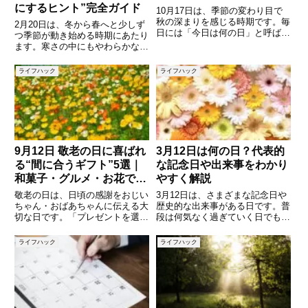
にするヒント”完全ガイド
10月17日は、季節の変わり目で
秋の深まりを感じる時期です。毎
2月20日は、冬から春へと少しず
日には「今日は何の日」と呼ばれ
つ季節が動き始める時期にあたり
る記念日が設定されており、意外
ます。寒さの中にもやわらかな光
な出来事や文化的背景を知ること
が差し込み、気持ちを整えたり、
ができます。また、日本では冠婚
新しいことを始めたりするのにち
ライフハック
ライフハック
葬祭や日々の予定を決める際に
ょうどよいタイミングです。実は
「六曜（ろくよう）」を気にする
この日には、食に関する記念日や
人との関係を見つめ直す日、身
9月12日 敬老の日に喜ばれ
3月12日は何の日？代表的
る“間に合うギフト”5選｜
な記念日や出来事をわかり
和菓子・グルメ・お花で感
やすく解説
謝を伝えよう
敬老の日は、日頃の感謝をおじい
3月12日は、さまざまな記念日や
ちゃん・おばあちゃんに伝える大
歴史的な出来事がある日です。普
切な日です。「プレゼントを選び
段は何気なく過ぎていく日でも、
そびれた！」という方も、まだ間
調べてみると意外な意味や由来が
に合うギフトはたくさんありま
あることに気づきます。例えば、
ライフハック
ライフハック
す。和菓子やグルメ、そして華や
日本の歴史に関わる重要な出来事
かなフラワーギフトなど、楽天市
の日であり、食べ物に関するユニ
場なら直前でも安心して選べるア
ークな記念日や、健康や生活に
イ