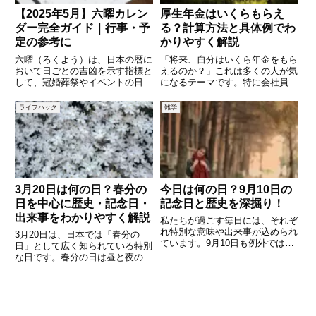
【2025年5月】六曜カレン
厚生年金はいくらもらえ
ダー完全ガイド｜行事・予
る？計算方法と具体例でわ
定の参考に
かりやすく解説
六曜（ろくよう）は、日本の暦に
「将来、自分はいくら年金をもら
おいて日ごとの吉凶を示す指標と
えるのか？」これは多くの人が気
して、冠婚葬祭やイベントの日取
になるテーマです。特に会社員や
りを決める際に今もなお多くの人
公務員の方が加入している厚生年
に活用されています。本記事で
金は、老後の生活を支える大きな
ライフハック
雑学
は、2025年5月の六曜カレンダー
柱になります。しかし、その仕組
を日別に紹介しつつ、六曜の意味
みや計算方法は複雑で、なんとな
や活用の仕方、注意点などをわ
くのイメージしか持っていない人
3月20日は何の日？春分の
今日は何の日？9月10日の
日を中心に歴史・記念日・
記念日と歴史を深掘り！
出来事をわかりやすく解説
私たちが過ごす毎日には、それぞ
れ特別な意味や出来事が込められ
3月20日は、日本では「春分の
ています。9月10日も例外ではな
日」として広く知られている特別
く、日本や世界の歴史、文化、生
な日です。春分の日は昼と夜の長
活習慣にちなんだ「記念日」が数
さがほぼ同じになる日であり、季
多く制定されています。この記事
節の大きな節目として古くから大
では、9月10日に制定されている
切にされてきました。国民の祝日
記念日や、その背景にある由
として制定されていることもあ
り、多くの人にとって休日となる