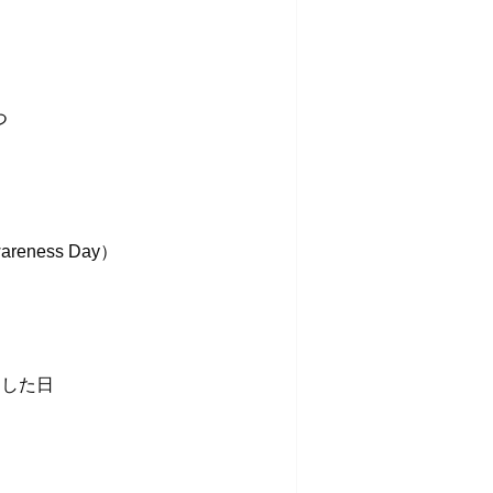
つ
areness Day）
功した日