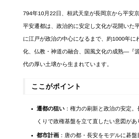
794年10月22日、桓武天皇が長岡京から平
平安遷都は、政治的に安定し文化が花開いた
に江戸が政治の中心になるまで、約1000年
化、仏教・神道の融合、国風文化の成熟—『
代の厚い土壌から生まれています。
ここがポイント
遷都の狙い
：権力の刷新と政治の安定。
くりで政権基盤を立て直したい意図があ
都市計画
：唐の都・長安をモデルに碁盤