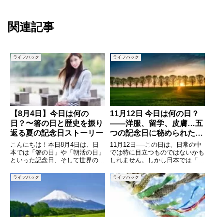
関連記事
ライフハック
ライフハック
【8月4日】今日は何の
11月12日 今日は何の日？
日？〜箸の日と歴史を振り
――洋服、留学、皮膚…五
返る夏の記念日ストーリー
つの記念日に秘められた物
語
こんにちは！本日8月4日は、日
11月12日──この日は、日常の中
本では「箸の日」や「朝活の日」
では特に目立つものではないかも
といった記念日、そして世界の歴
しれません。しかし日本では「洋
史的な出来事でもさまざまな注目
服記念日」「皮膚の日」「留学の
すべき日です。本記事では、箸や
日」などの記念日が重なり、それ
ライフハック
ライフハック
朝活の文化的意義から、銀座で日
ぞれが時代背景や文化・制度の変
本初のビヤホール誕生の歴史、さ
化を映し出すものです。本記事で
らには世界の重要な記念日や歴史
は、11月12日にまつわる