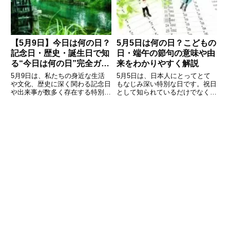
多いのではないでしょうか。この
には、意外と知られていない記念
【5月9日】今日は何の日？
5月5日は何の日？こどもの
記念日・歴史・誕生日で知
日・端午の節句の意味や由
る“今日は何の日”完全ガイ
来をわかりやすく解説
ド
5月9日は、私たちの身近な生活
5月5日は、日本人にとってとて
や文化、歴史に深く関わる記念日
もなじみ深い特別な日です。祝日
や出来事が数多く存在する特別な
として知られているだけでなく、
日です。アイスクリームや黒板、
昔から受け継がれてきた行事や風
さらには人気アニメキャラクター
習も多く、子どもの成長や健康を
の悟空まで、多彩なテーマが詰ま
願う意味が込められています。本
っています。この記事では、5月
記事では、5月5日が「何の日」
9日にまつわる記念日、歴史的な
なのかを中心に、由来や歴史、行