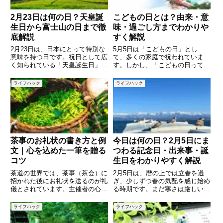
2月23日は何の日？天皇誕
こどもの日とは？由来・意
生日から富士山の日まで徹
味・過ごし方までわかりや
底解説
すく解説
2月23日は、日本にとって特別な
5月5日は「こどもの日」とし
意味を持つ日です。祝日として広
て、多くの家庭で祝われていま
く知られている「天皇誕生日」で
す。しかし、「こどもの日って、
あると同時に、「富士山の日」や
どんな意味があるの？」「なぜこ
語呂合わせによる記念日など、さ
いのぼりを飾るの？」と改めて聞
ライフハック
ライフハック
まざまな意味が重なっています。
かれると、詳しく答えられない方
また、歴史をさかのぼると、文化
もいるかもしれません。この記事
や芸術、政治の分野でも印象的
では、こどもの日の由来や意味、
こい
茶事のお礼状の書き方と例
今日は何の日？2月5日にま
文｜心を込めた一筆を贈る
つわる記念日・出来事・誕
コツ
生日をわかりやすく解説
茶道の世界では、茶事（茶会）に
2月5日は、暦の上では立春を過
招かれた後にお礼状を送るのが礼
ぎ、少しずつ春の気配を感じ始め
儀とされています。主催者の心を
る時期です。まだ寒さは厳しいも
込めたもてなしに対し、感謝の気
のの、日差しがやわらいだり、日
持ちを表すことで、よりよい関係
照時間が長くなったりと、季節の
ライフハック
ライフハック
を築くことができます。しかし、
移ろいを実感する人も多いのでは
お礼状の書き方や表現に迷う方も
ないでしょうか。そんな2月5日