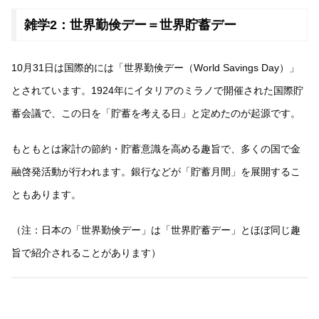
雑学2：世界勤倹デー＝世界貯蓄デー
10月31日は国際的には「世界勤倹デー（World Savings Day）」
とされています。1924年にイタリアのミラノで開催された国際貯
蓄会議で、この日を「貯蓄を考える日」と定めたのが起源です。
もともとは家計の節約・貯蓄意識を高める趣旨で、多くの国で金
融啓発活動が行われます。銀行などが「貯蓄月間」を展開するこ
ともあります。
（注：日本の「世界勤倹デー」は「世界貯蓄デー」とほぼ同じ趣
旨で紹介されることがあります）