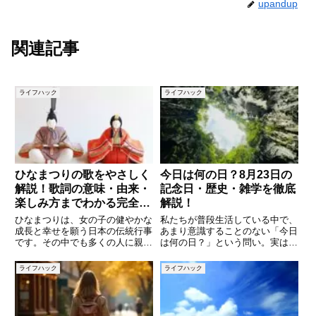
upandup
関連記事
ライフハック
ライフハック
ひなまつりの歌をやさしく
今日は何の日？8月23日の
解説！歌詞の意味・由来・
記念日・歴史・雑学を徹底
楽しみ方までわかる完全ガ
解説！
イド
ひなまつりは、女の子の健やかな
私たちが普段生活している中で、
成長と幸せを願う日本の伝統行事
あまり意識することのない「今日
です。その中でも多くの人に親し
は何の日？」という問い。実は、
まれているのが「ひなまつりの
毎日が誰かにとっての記念日であ
歌」です。子どものころに歌った
り、歴史の転換点であり、ちょっ
ライフハック
ライフハック
記憶がある方も多いのではないで
とした雑学の宝庫です。今回は
しょうか。しかし、あらためて歌
「8月23日」に焦点を当て、この
詞の意味を考えたことはあります
日に制定された記念日や、過去に
か