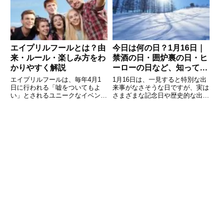
記事では、4月21日にまつわる記
豆知識などを紹介します。今日は
念日や歴史的な出来事、有名
どんな日なのかを知ることで、
エイプリルフールとは？由
今日は何の日？1月16日｜
来・ルール・楽しみ方をわ
禁酒の日・囲炉裏の日・ヒ
かりやすく解説
ーローの日など、知って楽
しむ
エイプリルフールは、毎年4月1
1月16日は、一見すると特別な出
日に行われる「嘘をついてもよ
来事がなさそうな日ですが、実は
い」とされるユニークなイベント
さまざまな記念日や歴史的な出来
です。日本でも広く知られていま
事が重なっています。日本では
すが、その由来や正しい楽しみ方
「禁酒の日」や「囲炉裏の日」
を知らない方も多いのではないで
「ヒーローの日」といった興味深
しょうか。この記事では、エイプ
い記念日があり、海外でも宗教の
リルフールの起源や意味、守るべ
自由や歴史的事件に関する日とし
き
て