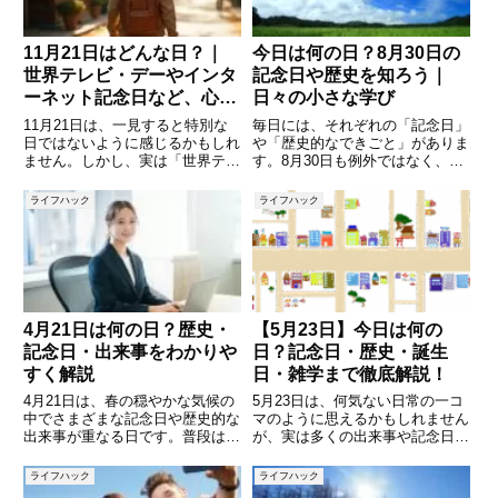
11月21日はどんな日？｜
今日は何の日？8月30日の
世界テレビ・デーやインタ
記念日や歴史を知ろう｜
ーネット記念日など、心が
日々の小さな学び
温まる5つの記念日を紹介
11月21日は、一見すると特別な
毎日には、それぞれの「記念日」
日ではないように感じるかもしれ
や「歴史的なできごと」がありま
ません。しかし、実は「世界テレ
す。8月30日も例外ではなく、日
ビ・デー」や「インターネット記
本や世界で制定された記念日や、
念日」など、現代の生活に深く関
大きな出来事、そしてその背景に
ライフハック
ライフハック
わる記念日がいくつも制定されて
は多くの物語があります。普段は
います。また、人々の感謝や平和
何気なく過ぎていく1日ですが、
への願いが込められた記念日も
由来や意味を知ることで、少し
4月21日は何の日？歴史・
【5月23日】今日は何の
記念日・出来事をわかりや
日？記念日・歴史・誕生
すく解説
日・雑学まで徹底解説！
4月21日は、春の穏やかな気候の
5月23日は、何気ない日常の一コ
中でさまざまな記念日や歴史的な
マのように思えるかもしれません
出来事が重なる日です。普段は何
が、実は多くの出来事や記念日が
気なく過ぎてしまう日でも、少し
隠れています。この記事では、5
視点を変えてみると、実は多くの
月23日にまつわる記念日、歴史
ライフハック
ライフハック
意味や背景が詰まっています。本
的なできごと、有名人の誕生日、