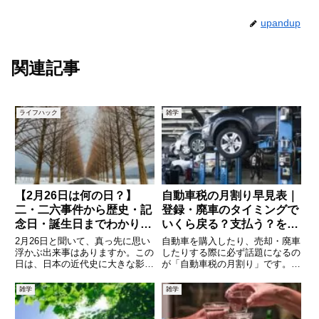
upandup
関連記事
ライフハック
雑学
【2月26日は何の日？】
自動車税の月割り早見表｜
二・二六事件から歴史・記
登録・廃車のタイミングで
念日・誕生日までわかりや
いくら戻る？支払う？を完
すく解説
全解説
2月26日と聞いて、真っ先に思い
自動車を購入したり、売却・廃車
浮かぶ出来事はありますか。この
したりする際に必ず話題になるの
日は、日本の近代史に大きな影響
が「自動車税の月割り」です。
を与えた「二・二六事件」が起こ
「年度の途中で車を買ったら、税
った日として知られています。し
金はいくら払うの？」「廃車した
雑学
雑学
かし、それだけではありません。
ら戻ってくるの？」「何月だと損
世界の出来事、記念日、有名人の
しない？」と疑問に思う方も多い