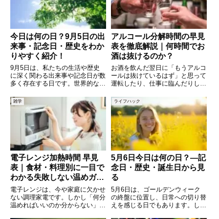
誕生日など、さまざまな意味を
でしょう。自動車税は毎年4月1
日
今日は何の日？9月5日の出
アルコール分解時間の早見
来事・記念日・歴史をわか
表を徹底解説｜何時間でお
りやすく紹介！
酒は抜けるのか？
9月5日は、私たちの生活や歴史
お酒を飲んだ翌日に「もうアルコ
に深く関わる出来事や記念日が数
ールは抜けているはず」と思って
多く存在する日です。世界的な歴
運転したり、仕事に臨んだりして
史の転換点になった出来事や、日
いませんか。実は、アルコールが
本で制定されたユニークな記念
体内で分解・排出されるまでには
雑学
ライフハック
日、さらには有名人の誕生日な
思っている以上に時間がかかりま
ど、知れば知るほど面白いトピッ
す。飲んだ量や体重、性別、体調
クが詰まっています。「今日は何
によっても大きく差があり、「寝
の日
電子レンジ加熱時間 早見
5月6日今日は何の日？—記
表｜食材・料理別に一目で
念日・歴史・誕生日から見
わかる失敗しない温めガイ
る
ド
電子レンジは、今や家庭に欠かせ
5月6日は、ゴールデンウィーク
ない調理家電です。しかし「何分
の終盤に位置し、日常への切り替
温めればいいのか分からない」
えを感じる日でもあります。しか
「温めすぎて固くなった」「中が
し、この日にはさまざまな記念日