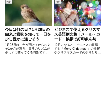
冷たいまま」など、加熱時間で失
や歴史的な出来事、著名人の誕生
雑学
雑学
敗した経験がある方も多いのでは
日などが重なっており、意外な発
ないでしょうか。電子レンジの加
見があるかもしれません。この記
熱時間は、食材の種類・量・形
事では、5月6日にまつわる多彩
状・
今日は何の日？1月28日の
ビジネスで使えるクリスマ
由来と意味を知って一日を
ス英語例文集｜メール・カ
少し豊かに過ごそう
ード・挨拶で好印象を与え
る表現50選
1月28日は、年が明けてからおよ
12月になると、ビジネスの現場
そ1か月が過ぎ、日常のリズムが
でも「Merry Christmas!」の挨拶
少しずつ整ってくる時期です。寒
やクリスマスカードのやりとりが
さはまだ厳しいものの、日差しの
増えます。取引先や同僚へのメッ
中にわずかな春の気配を感じ始め
セージに英語を添えると、ちょっ
る人も多いのではないでしょう
とした心遣いが伝わり、好印象を
か。「今日は何の日？」と調べて
与えることができます。この記事
みると、実は1月28日には暮ら
では、ビジネス