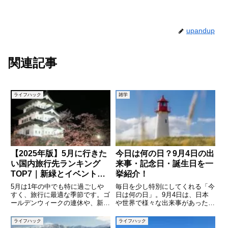
upandup
関連記事
ライフハック
雑学
【2025年版】5月に行きた
今日は何の日？9月4日の出
い国内旅行先ランキング
来事・記念日・誕生日を一
TOP7｜新緑とイベントが
挙紹介！
魅力の旅先を厳選！
5月は1年の中でも特に過ごしや
毎日を少し特別にしてくれる「今
すく、旅行に最適な季節です。ゴ
日は何の日」。9月4日は、日本
ールデンウィークの連休や、新緑
や世界で様々な出来事があった
がまぶしい季節の移り変わりを感
り、ユニークな記念日が制定され
じながら、非日常の体験ができる
ている日です。語呂合わせから生
ライフハック
ライフハック
時期でもあります。気候は安定
まれたもの、社会的な意義を持つ