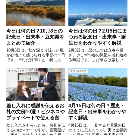
し、花や風景も美しく、アクティ
もの、文化や歴史に由来するもの
ブな旅にもゆったりとした癒しの
など、多彩な記念日が存在しま
旅
す。
今日は何の日？10月8日の
今日は何の日？2月5日にま
記念日・出来事・豆知識を
つわる記念日・出来事・誕
まとめて紹介
生日をわかりやすく解説
10月8日は、秋が深まり涼しい風
2月5日は、暦の上では立春を過
が心地よく感じられる季節の一日
ぎ、少しずつ春の気配を感じ始め
です。日付だけ聞くと「特に大き
る時期です。まだ寒さは厳しいも
な行事はないのでは？」と思う方
のの、日差しがやわらいだり、日
もいるかもしれませんが、実はさ
照時間が長くなったりと、季節の
ライフハック
ライフハック
まざまな記念日や歴史的出来事が
移ろいを実感する人も多いのでは
重なっている日なのです。普段は
ないでしょうか。そんな2月5日
何気なく過ぎてしまう一日も、
には、意外と知られていない記念
差し入れに感謝を伝えるお
4月15日は何の日？歴史・
礼の文例10選！ビジネスや
記念日・出来事をわかりや
プライベートで使える言葉
すく解説
集
差し入れをもらった時、お礼を伝
4月15日は、一見すると普通の日
えるのはマナーですが、言葉選び
のように思えますが、実は世界的
に迷うことはありませんか？相手
にも日本でも重要な出来事や記念