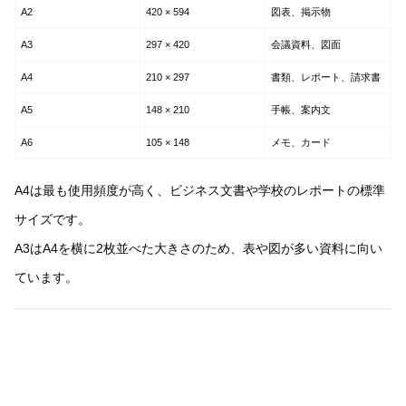
A2
420 × 594
図表、掲示物
A3
297 × 420
会議資料、図面
A4
210 × 297
書類、レポート、請求書
A5
148 × 210
手帳、案内文
A6
105 × 148
メモ、カード
A4は最も使用頻度が高く、ビジネス文書や学校のレポートの標準
サイズです。
A3はA4を横に2枚並べた大きさのため、表や図が多い資料に向い
ています。