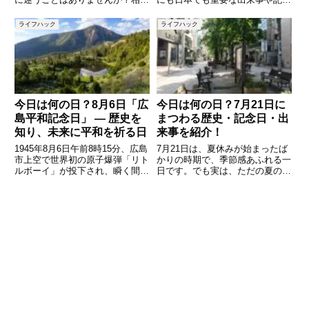
に感謝の気持ちをしっかり伝えら
日が数多くある特別な日です。税
れるお礼の言葉は、シーンや関係
金に関わる日として知られるほ
ライフハック
ライフハック
性に合わせて使い分けるのがポイ
か、歴史的な災害や文化的な記念
ントです。本記事では、ビジネス
日など、さまざまな意味を持って
やプライベートで役立つ「差し入
います。この記事では、4月15
今日は何の日？8月6日「広
今日は何の日？7月21日に
島平和記念日」 — 歴史を
まつわる歴史・記念日・出
知り、未来に平和を祈る日
来事を紹介！
1945年8月6日午前8時15分、広島
7月21日は、夏休みが始まったば
市上空で世界初の原子爆弾「リト
かりの時期で、季節感あふれる一
ルボーイ」が投下され、瞬く間に
日です。でも実は、ただの夏の一
街は壊滅し、数十万人の命が奪わ
日ではなく、国内外でさまざまな
れました。この日を境に、広島は
記念日や歴史的な出来事がある日
平和の象徴となり、毎年「広島平
でもあります。本記事では、「今
和記念日（原爆忌）」として慰霊
日は何の日？」をテーマに、7月
と平和への誓いを捧げて
21日に関係する記念日・過去