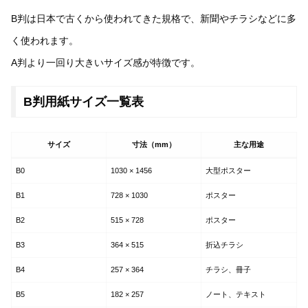
B判は日本で古くから使われてきた規格で、新聞やチラシなどに多
く使われます。
A判より一回り大きいサイズ感が特徴です。
B判用紙サイズ一覧表
サイズ
寸法（mm）
主な用途
B0
1030 × 1456
大型ポスター
B1
728 × 1030
ポスター
B2
515 × 728
ポスター
B3
364 × 515
折込チラシ
B4
257 × 364
チラシ、冊子
B5
182 × 257
ノート、テキスト