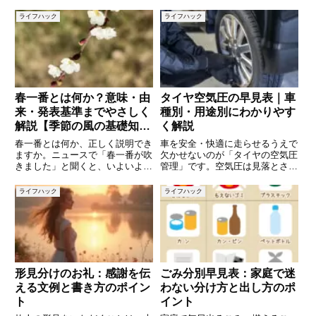
るほど権限が強まり、責任も大き
ど、秋と冬の境目を映す季語が豊
くなります。本記事では、軍人の
ライフハック
ライフハック
かに存在します。これらの季語を
階級を地位が高い順に解説し、そ
手がかりに、自然や生活の機微を
れぞれの役割や特徴について詳し
紐
く説明します。各国の軍隊で若干
春一番とは何か？意味・由
タイヤ空気圧の早見表｜車
来・発表基準までやさしく
種別・用途別にわかりやす
解説【季節の風の基礎知
く解説
識】
春一番とは何か、正しく説明でき
車を安全・快適に走らせるうえで
ますか。ニュースで「春一番が吹
欠かせないのが「タイヤの空気圧
きました」と聞くと、いよいよ春
管理」です。空気圧は見落とされ
が来ると感じる方も多いでしょ
がちですが、燃費・走行安定性・
う。しかし、実は春一番には明確
タイヤ寿命・事故リスクにまで影
ライフハック
ライフハック
な気象条件や発表基準があり、単
響します。「どれくらい入れれば
なる「春の強い風」ではありませ
いいの？」「車種によって違う
ん。この記事では、春一番の意味
の？」「高速道路や長距離では変
や
え
形見分けのお礼：感謝を伝
ごみ分別早見表：家庭で迷
える文例と書き方のポイン
わない分け方と出し方のポ
ト
イント