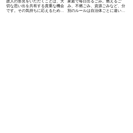
故人の形見をいただくことは、大
家庭で毎日出るごみ。燃えるご
切な思い出を共有する貴重な機会
み、不燃ごみ、資源ごみなど、分
です。その気持ちに応えるために
別のルールは自治体ごとに違い、
は、真心を込めたお礼の言葉を伝
時には「これはどこに捨てればい
えることが大切です。しかし、ど
いの？」と迷ってしまうこともあ
のように表現すれば良いか迷うこ
ります。ごみの分別を正しく行う
ともあるでしょう。この記事で
ことは、リサイクル率を高め、環
は、形見分けのお礼を書く際のポ
境保護や資源の有効利用につなが
イ
る