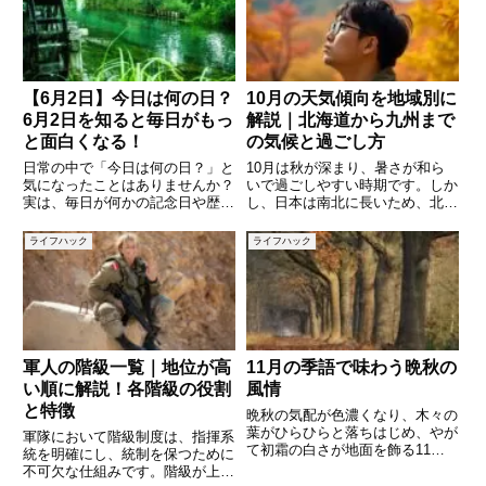
【6月2日】今日は何の日？
10月の天気傾向を地域別に
6月2日を知ると毎日がもっ
解説｜北海道から九州まで
と面白くなる！
の気候と過ごし方
日常の中で「今日は何の日？」と
10月は秋が深まり、暑さが和ら
気になったことはありませんか？
いで過ごしやすい時期です。しか
実は、毎日が何かの記念日や歴史
し、日本は南北に長いため、北海
的な出来事に彩られています。6
道から九州まで地域ごとに気候の
月2日も例外ではなく、日本だけ
特徴が大きく異なります。紅葉の
ライフハック
ライフハック
でなく世界でも様々な出来事があ
見頃や服装の目安、台風シーズン
った特別な日です。この記事で
の影響など、10月ならではの注
は、6月2日にまつわる記念日、
意点もあります。この記事では、
歴
軍人の階級一覧｜地位が高
11月の季語で味わう晩秋の
い順に解説！各階級の役割
風情
と特徴
晩秋の気配が色濃くなり、木々の
葉がひらひらと落ちはじめ、やが
軍隊において階級制度は、指揮系
て初霜の白さが地面を飾る11
統を明確にし、統制を保つために
月。歳時記や俳句では、11月に
不可欠な仕組みです。階級が上が
は「初霜」「落葉」「冬紅葉」な