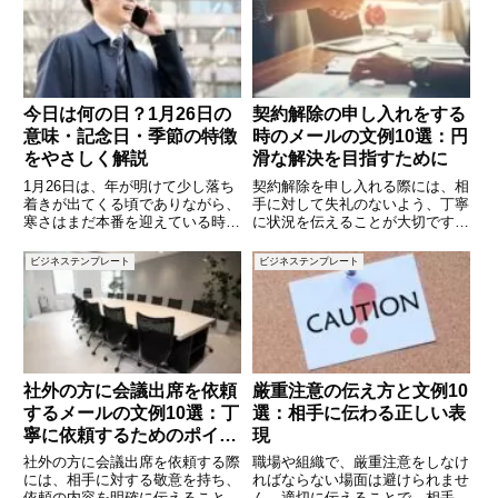
今日は何の日？1月26日の
契約解除の申し入れをする
意味・記念日・季節の特徴
時のメールの文例10選：円
をやさしく解説
滑な解決を目指すために
1月26日は、年が明けて少し落ち
契約解除を申し入れる際には、相
着きが出てくる頃でありながら、
手に対して失礼のないよう、丁寧
寒さはまだ本番を迎えている時期
に状況を伝えることが大切です。
です。お正月気分が抜け、仕事や
しかし、どのような言葉で伝える
学校のリズムが整い始める一方
べきか悩むこともあるでしょう。
ビジネステンプレート
ビジネステンプレート
で、体調管理や生活習慣の見直し
この記事では、契約解除を申し入
が大切になるタイミングでもあり
れる際に使えるメールの文例を
ます。この日は、日常に密着した
10個ご紹介します。円滑な解決
を
社外の方に会議出席を依頼
厳重注意の伝え方と文例10
するメールの文例10選：丁
選：相手に伝わる正しい表
寧に依頼するためのポイン
現
ト
社外の方に会議出席を依頼する際
職場や組織で、厳重注意をしなけ
には、相手に対する敬意を持ち、
ればならない場面は避けられませ
依頼の内容を明確に伝えることが
ん。適切に伝えることで、相手に