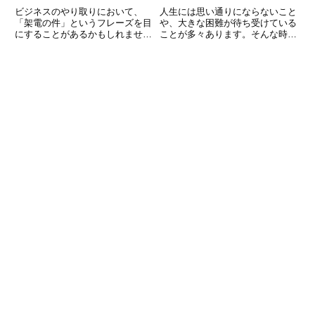
ビジネスのやり取りにおいて、
人生には思い通りにならないこと
「架電の件」というフレーズを目
や、大きな困難が待ち受けている
にすることがあるかもしれませ
ことが多々あります。そんな時、
ん。この表現は、特に電話での連
諦めずに努力し続けることができ
絡や確認が必要な際に用いられる
る人は強く、最終的には成功を手
言葉ですが、具体的にどのような
にすることができるでしょう。こ
場面で適切に使えるのか理解して
のような不屈の精神を表す言葉が
いますか？この記事では、「架電
「不撓不屈（ふとうふくつ）」
の件