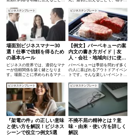
重要です。特に日時や場所、目的
反省を促し、改善を促す効果が期
を具体的に伝えることで、相手が
待できます。本記事では、厳重注
ビジネステンプレート
ビジネステンプレート
スムーズに判断しやすくなりま
意の際に役立つ文例を10個紹介
す。この記事では、社外の方に会
します。文例の背景やポイントを
議出席を依頼する際に使えるメー
解説しながら、誤解なく伝えるコ
ル
場面別ビジネスマナー30
【例文】バーベキューの案
選！仕事で信頼を得るため
内文の書き方ガイド｜友
の基本ルール
人・会社・地域向けに使え
る文例集
ビジネスの世界では、適切なマナ
バーベキューは季節を問わず多く
ーが信頼関係を築く鍵となりま
の人に喜ばれるアウトドアイベン
す。場面ごとに求められるマナー
トです。そんな楽しいイベント
を理解し、実践することで、より
も、案内文の内容ひとつで印象が
円滑なコミュニケーションが可能
大きく変わります。特にメールや
ビジネステンプレート
ビジネステンプレート
になります。本記事では、ビジネ
LINE、回覧などでの案内では、
スシーンごとに押さえておきたい
「誰に・どこで・何を伝えるか」
マナーを30個紹介します。基本
が重要です。本記事では、バーベ
か
『架電の件』の正しい意味
不撓不屈の精神とは？意
と使い方を解説！ビジネス
味・由来・使い方を詳しく
シーンで役立つ例文5選
解説