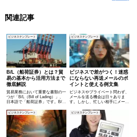
関連記事
ビジネステンプレート
ビジネステンプレート
B/L（船荷証券）とは？貿
ビジネスで差がつく！迷惑
易の基本から活用方法まで
にならない再送メールのポ
徹底解説
イントと使える例文集
貿易業務において重要な書類の一
ビジネスやプライベート問わず、
つが「B/L（Bill of Lading）」、
メールを送る機会は日々ありま
日本語で「船荷証券」です。B/L
す。しかし、忙しい相手にメール
は貨物の所有権や輸送の証明とし
を送ったまま、なかなか返信が来
て機能し、国際貿易の円滑な運営
ないことも少なくありません。そ
ビジネステンプレート
ビジネステンプレート
に不可欠な役割を果たします。し
んなとき、「催促」するようで気
かし、B/Lにはさまざまな種類や
が引けつつも、用件を前に進める
仕組みが
ためには再度連絡を入れる必要が
出