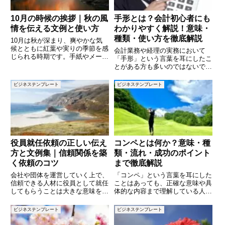
10月の時候の挨拶｜秋の風
手形とは？会計初心者にも
情を伝える文例と使い方
わかりやすく解説！意味・
種類・使い方を徹底解説
10月は秋が深まり、爽やかな気
候とともに紅葉や実りの季節を感
会計業務や経理の実務において
じられる時期です。手紙やメール
「手形」という言葉を耳にしたこ
での挨拶文でも、この季節ならで
とがある方も多いのではないでし
はの「時候の挨拶」を取り入れる
ょうか。 手形は、企業間の取引
ことで、相手に温かみや風情を伝
や資金調達の場面で頻繁に使われ
ビジネステンプレート
ビジネステンプレート
えることができます。本記事で
る重要な金融手段です。 しか
は、10月に使える時候の挨拶を
し、手形の具体的な意味や使い
紹
方、種類については意外と知られ
ていな
役員就任依頼の正しい伝え
コンペとは何か？意味・種
方と文例集｜信頼関係を築
類・流れ・成功のポイント
く依頼のコツ
まで徹底解説
会社や団体を運営していく上で、
「コンペ」という言葉を耳にした
信頼できる人材に役員として就任
ことはあっても、正確な意味や具
してもらうことは大きな意味を持
体的な内容まで理解している人は
ちます。役員の就任は、その組織
意外と少ないかもしれません。ビ
の方向性や信頼性にも関わる重要
ジネス、建築、デザイン、ゴルフ
ビジネステンプレート
ビジネステンプレート
な事項です。そのため依頼の仕方
など、さまざまな分野で使われる
には慎重さが求められ、形式や礼
この言葉は、「競争」や「提案の