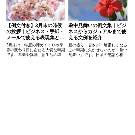
儀を欠かさず、相手が納得して引
比較」という意味を持ちます。本
【例文付き】3月末の時候
暑中見舞いの例文集｜ビジ
の挨拶｜ビジネス・手紙・
ネスからカジュアルまで使
メールで使える表現集と書
える文例を紹介
き方のコツ
3月末は、年度の締めくくりや季
夏の盛り、暑さが一層厳しくなる
節の変わり目にあたる大切な時期
この時期に欠かせないのが「暑中
です。卒業や異動、新生活の準備
見舞い」です。日頃の感謝や相手
など、人生の節目となる出来事も
の健康を気遣う気持ちを伝えるこ
多く、相手への心遣いがより重要
の風習は、日本ならではの心温ま
になります。そんな場面で欠かせ
るコミュニケーション手段。ビジ
ないのが「時候の挨拶」です。し
ネスでもプライベートでも使える
かし、「どの言葉を使えばよいの
表現を身につけておくと、相手に