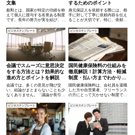
文集
するためのポイント
叙勲とは、国家が特定の功績を称
身元保証人を依頼する際には、相
えて個人に授与する名誉ある制度
手に対して丁寧に依頼内容を伝え
です。長年の努力が実を結び、多
ることが大切です。特に、依頼の
くの人に認められる瞬間でもあり
目的や保証期間、必要な手続きに
ます。親族や友人、職場の関係者
ついて明確に伝えることで、相手
ビジネステンプレート
ビジネステンプレート
が叙勲を受けた際には、適切なお
もスムーズに対応しやすくなりま
祝いの言葉を贈りたいものです。
す。この記事では、身元保証人を
しかし、「どのような言葉を使え
依頼する際に使えるメールの文例
会議でスムーズに意思決定
国民健康保険料の仕組みを
をする方法とは？効果的な
徹底解説！計算方法・軽減
進め方とポイントを解説
制度・払い方までわかりや
すく解説
会議では、多くの意見が飛び交
国民健康保険料は、会社員を退職
い、結論がまとまらないことも少
した方や自営業者、フリーランス
なくありません。「議論が長引
の方にとって欠かせない制度で
く」「決定が先送りされる」な
す。毎年金額が変わり、計算方法
ど、意思決定がスムーズに進まな
も複雑で「なぜこんなに高いの
ビジネステンプレート
ビジネステンプレート
いと、会議の生産性が低下してし
か」と疑問を持つ方も少なくあり
まいます。では、どうすれば会議
ません。さらに、自治体ごとに保
で効果的に意思決定を行えるので
険料の仕組みが異なるため、理解
しょう
しづ