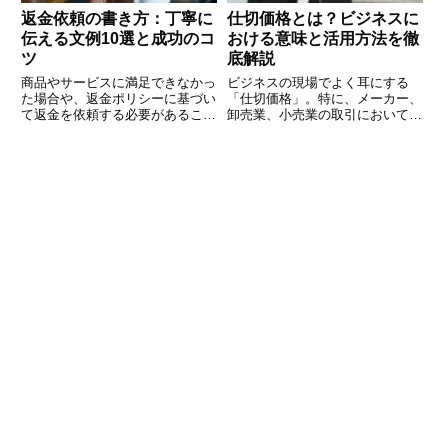
返金依頼の書き方：丁寧に
仕切価格とは？ビジネスに
伝える文例10選と成功のコ
おける意味と活用方法を徹
ツ
底解説
商品やサービスに満足できなかっ
ビジネスの現場でよく耳にする
た場合や、返金ポリシーに基づい
「仕切価格」。特に、メーカー、
て返金を依頼する必要があること
卸売業、小売業の取引において重
もあります。その際、適切で丁寧
要な概念ですが、具体的にどのよ
な依頼文を書くことが重要です。
うな価格を指すのでしょうか？ま
この記事では、返金依頼をスムー
た、仕切価格の決め方や活用方法
ズに行うためのポイントと具体的
を理解することで、企業はどのよ
な文例を10個ご紹介します。失
うなメリットを得られるのでしょ
う