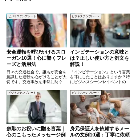
ビジネステンプレート
ビジネステンプレート
安全運転を呼びかけるスロ
インビテーションの意味と
ーガン10選！心に響くフレ
は？正しい使い方と例文を
ーズと活用法
解説！
日々の交通社会で、誰もが安全を
「インビテーション」という言葉
意識した運転を心がけることが大
を耳にしたことはありますか？特
切です。交通事故を未然に防ぐた
にビジネスシーンやイベントの案
めには、意識的な行動だけでな
内で使われることが多いこの言葉
く、周囲への啓発も欠かせませ
ですが、実際の意味や適切な使い
ビジネステンプレート
ビジネステンプレート
ん。特に、短く力強いスローガン
方を知っていますか？日本語でも
は、多くの人の心に響き、安全運
「招待」や「案内」として使われ
転の意識を高める強力な手段とな
ることが多いですが、英語として
りま
叙勲のお祝いに贈る言葉｜
身元保証人を依頼するメー
心のこもったメッセージ例
ルの文例10選：丁寧に依頼