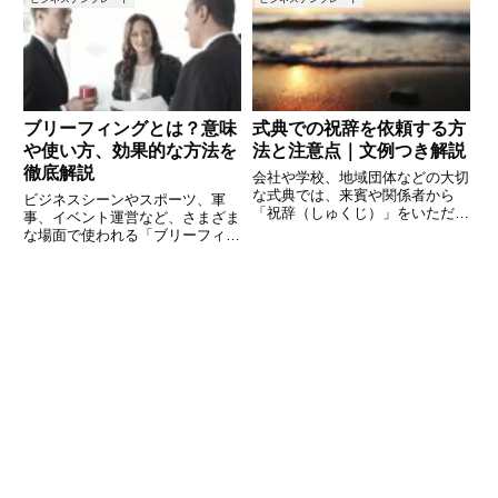
というフレーズは、上司や取引先
礼な態度をとってしまった場合、
に対して使いたいとき、そのまま
そのまま放置すると信頼関係の悪
ではカジュアルすぎる印象を与え
化や取引停止といった深刻な結果
ブリーフィングとは？意味
式典での祝辞を依頼する方
や使い方、効果的な方法を
法と注意点｜文例つき解説
徹底解説
会社や学校、地域団体などの大切
な式典では、来賓や関係者から
ビジネスシーンやスポーツ、軍
「祝辞（しゅくじ）」をいただく
事、イベント運営など、さまざま
ことがよくあります。祝辞は式典
な場面で使われる「ブリーフィン
を華やかに彩り、場を引き締める
グ」という言葉。聞いたことはあ
大切な役割を果たします。そのた
るけれど、具体的にどのような意
め、依頼の仕方やタイミング、依
味を持つのか、またどのように活
頼文の表現には細心の注意が必要
用すればよいのか分からないとい
で
う方も多いのではないでしょう
か？