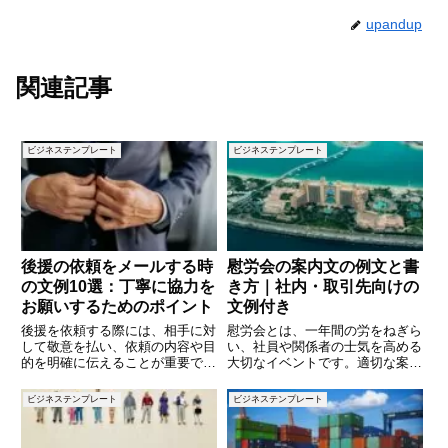
upandup
関連記事
ビジネステンプレート
ビジネステンプレート
後援の依頼をメールする時
慰労会の案内文の例文と書
の文例10選：丁寧に協力を
き方｜社内・取引先向けの
お願いするためのポイント
文例付き
後援を依頼する際には、相手に対
慰労会とは、一年間の労をねぎら
して敬意を払い、依頼の内容や目
い、社員や関係者の士気を高める
的を明確に伝えることが重要で
大切なイベントです。適切な案内
す。特に、後援をお願いするイベ
文を作成することで、参加者に好
ントの意義や具体的な協力内容を
印象を与え、スムーズな運営につ
ビジネステンプレート
ビジネステンプレート
伝えることで、相手に理解しやす
なげることができます。本記事で
くなります。この記事では、後援
は、慰労会の案内文の基本構成や
を依頼する際に使えるメールの文
書き方のポイントを解説し、社内