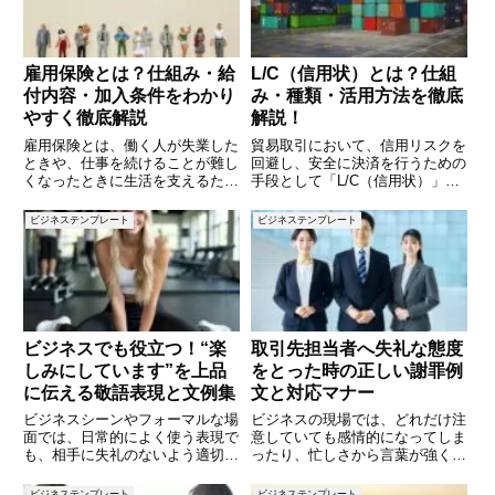
例
雇用保険とは？仕組み・給
L/C（信用状）とは？仕組
付内容・加入条件をわかり
み・種類・活用方法を徹底
やすく徹底解説
解説！
雇用保険とは、働く人が失業した
貿易取引において、信用リスクを
ときや、仕事を続けることが難し
回避し、安全に決済を行うための
くなったときに生活を支えるため
手段として「L/C（信用状）」が
の公的な保険制度です。会社員で
活用されます。L/Cは輸出者と輸
あれば多くの人が加入しています
入者の間の信頼関係を補完し、取
ビジネステンプレート
ビジネステンプレート
が、「どんなときに、いくらもら
引のスムーズな進行を支える重要
えるのか」「自分は対象になるの
な決済手段です。しかし、具体的
か」など、詳しく理解している人
な仕組みや種類について理解
ビジネスでも役立つ！“楽
取引先担当者へ失礼な態度
しみにしています”を上品
をとった時の正しい謝罪例
に伝える敬語表現と文例集
文と対応マナー
ビジネスシーンやフォーマルな場
ビジネスの現場では、どれだけ注
面では、日常的によく使う表現で
意していても感情的になってしま
も、相手に失礼のないよう適切な
ったり、忙しさから言葉が強くな
言葉遣いを選ぶ必要があります。
ってしまったりすることがありま
なかでも「楽しみにしています」
す。特に取引先担当者に対して失
ビジネステンプレート
ビジネステンプレート