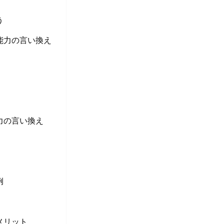
う
能力の言い換え
力の言い換え
例
メリット