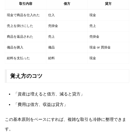
取引内容
借方
貸方
現金で商品を仕入れた
仕入
現金
売上を掛けにした
売掛金
売上
商品を返品された
売上
売掛金
備品を購入
備品
現金 or 買掛金
給料を支払った
給料
現金
覚え方のコツ
「資産は増えると借方、減ると貸方」
「費用は借方、収益は貸方」
この基本原則をベースにすれば、複雑な取引も冷静に整理できま
す。