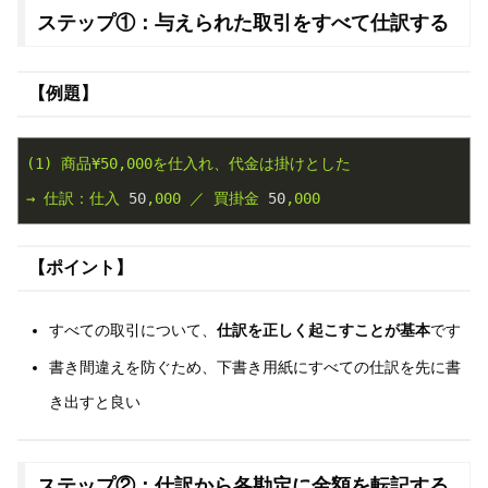
ステップ①：与えられた取引をすべて仕訳する
【例題】
(1)
商品¥50,000を仕入れ、代金は掛けとした
→
仕訳：仕入
50
,000
／
買掛金
50
,000
【ポイント】
すべての取引について、
仕訳を正しく起こすことが基本
です
書き間違えを防ぐため、下書き用紙にすべての仕訳を先に書
き出すと良い
ステップ②：仕訳から各勘定に金額を転記する