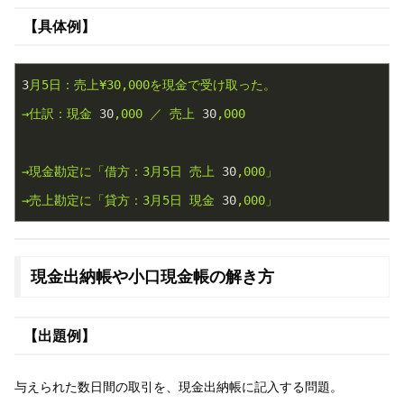
【具体例】
3
月5日：売上¥30,000を現金で受け取った。
→仕訳：現金
30
,000
／
売上
30
,000
→現金勘定に「借方：3月5日
売上
30
,000」
→売上勘定に「貸方：3月5日
現金
30
,000」
現金出納帳や小口現金帳の解き方
【出題例】
与えられた数日間の取引を、現金出納帳に記入する問題。