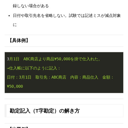
録しない場合がある
日付や取引先名を省略しない。試験では記述ミスが減点対象
に
【具体例】
3
月1日
ABC商店より商品¥50,000を掛で仕入れた。
→仕入帳に以下のように記入：
日付：3月1日
取引先：ABC商店
内容：商品仕入
金額：
¥50,000
勘定記入（T字勘定）の解き方