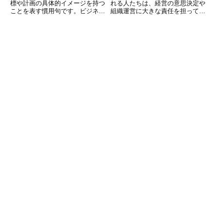
標や計画の具体的イメージを持つ
れる人たちは、経営の意思決定や
ことを表す慣用句です。ビジネス
組織運営に大きな責任を担ってい
から日常生活、さらには個人の夢
ます。しかし「取締役」「監査
やキャリアプランにいたるまで、
役」「執行役員」など、役員の職
「青写真を描く」行為は私たちの
にはさまざまな呼び方があり、そ
人生を大きく左右する大切なステ
の違いや役割がわかりにくいと感
ップとなります。本記事では、こ
じる方も多いのではないでしょう
か