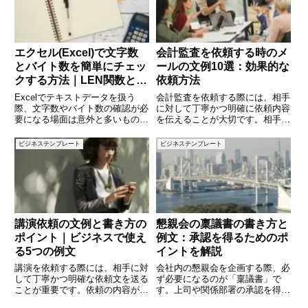
エクセル(Excel)で文字数
会計監査を依頼する時のメ
とバイト数を簡単にチェッ
ールの文例10選：効果的な
クする方法｜LEN関数と
依頼方法
LENB関数の使い方を解説
Excelでテキストデータを扱う
会計監査を依頼する際には、相手
際、文字数やバイト数の確認が必
に対して丁寧かつ明確に依頼内容
要になる場面は意外と多いもので
を伝えることが大切です。相手に
す。たとえば、CSV形式で出力
協力してもらうためには、必要な
するデータのバイト数を制限した
情報を簡潔にまとめ、依頼の目的
ビジネステンプレート
ビジネステンプレート
り、システムに入力する文字数制
や重要性を伝えることが求められ
限に対応する必要がある場合で
ます。この記事では、会計監査を
す。この記事では、Excelで
依頼する際に使えるメールの文例
講演依頼の文例と書き方の
懇親会の稟議書の書き方と
ポイント｜ビジネスで使え
例文：承認を得るためのポ
る5つの例文
イントを解説
講演を依頼する際には、相手に対
会社内の懇親会を企画する際、必
して丁寧かつ明確な依頼文を送る
ず必要になるのが「稟議書」で
ことが重要です。依頼の内容がわ
す。上司や関係部署の承認を得る
かりにくいと、相手に不安を与え
ためには、目的や費用、参加者な