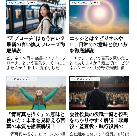
たり、断られる原因にもなりま
どを明確に記載した稟議書を提出
ビジネステンプレート
ビジネステンプレート
す。本記事では、講演依頼の文例
しなければなりません。この記事
を5つご紹介し、書き方のポイン
では、懇親会における稟議書の基
トについても解説します。ビジネ
本構成から、実際に使える例文、
ス
注
“アプローチ”はもう古い？
エッジとは？ビジネスや
最新の言い換えフレーズ徹
IT、日常での意味と使い方
底解説
を徹底解説
ビジネスや日常会話の中で「アプ
「エッジ」という言葉を聞いたこ
ローチ」という言葉をよく耳にし
とはありますか？最近では、ビジ
ませんか？ 相手に提案をした
ネスシーンやIT分野で頻繁に使わ
り、新しい取り組みを考えたりす
れるようになりました。しかし、
るときに使われる便利な言葉です
文脈によって意味が異なり、正し
ビジネステンプレート
ビジネステンプレート
よね。しかし、あまりにも便利な
く理解するのが難しい言葉でもあ
ため、文章や会話で頻繁に使いす
ります。本記事では、「エッジ」
ぎてしまい、ワンパターンに陥り
の基本的な意味から、ビジネス
が
『青写真を描く』の意味と
会社役員の役職一覧と役割
使い方：未来を見据える言
をわかりやすく解説｜取締
葉の本質を徹底解説！
役・監査役・執行役員の違
いとは？
「青写真を描く」とは、未来の目
会社組織において「役員」と呼ば