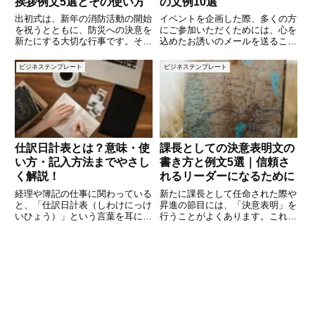
挨拶例文5選とその使い方
の文例10選
出初式は、新年の消防活動の開始
イベントを企画した際、多くの方
を祝うとともに、防災への決意を
にご参加いただくためには、心を
新たにする大切な行事です。その
込めたお誘いのメールを送ること
場での挨拶は、地域や消防団への
が大切です。この記事では、さま
感謝と新たな一年への抱負を述べ
ざまなシチュエーションに使える
ビジネステンプレート
ビジネステンプレート
る重要な役割を担います。本記事
イベントへのお誘いメールの文例
では、出初式で使用できる挨拶例
を10個ご紹介します。誰でも簡
文を5つご紹介し、それぞれの正
単に使える文例を集めたので、ぜ
仕訳日計表とは？意味・使
課長としての決意表明文の
い方・記入方法までやさし
書き方と例文5選｜信頼さ
く解説！
れるリーダーになるために
経理や簿記の仕事に関わっている
新たに課長として任命された際や
と、「仕訳日計表（しわけにっけ
昇進の節目には、「決意表明」を
いひょう）」という言葉を耳にす
行うことがよくあります。これ
ることがあると思います。仕訳帳
は、部下や上司、関係者に対して
や総勘定元帳などと並んで、経理
自分の思いや方針を伝える大切な
処理において大切な帳簿の一つで
機会です。しかし、「どんな言葉
す。しかし、名前だけを聞いて
を選べばいいのか」「形式はどう
「具体的に何をする表なの？」
すればいいのか」と悩む方も多い
「ど
で