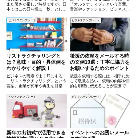
まだ暑さが厳しい時期ですが、日
「オルタナティブ」という言葉。
本ではこの日を境に「秋」として
音楽やファッション、ビジネスの
季節の移ろいを感じるようになり
分野でもよく使われるようになり
ます。ビジネス文書や手紙では
ましたが、その正確な意味を理解
ビジネステンプレート
ビジネステンプレート
「立秋の候」や「残暑お見舞い申
している人は意外と少ないかもし
し上げます」などの挨拶文を使う
れません。オルタナティブは、
ことで、季節感と丁寧な気遣いを
「主流とは異なる選択肢」や「別
伝
の
リストラクチャリングと
後援の依頼をメールする時
は？意味・目的・具体例を
の文例10選：丁寧に協力を
わかりやすく解説！
お願いするためのポイント
ビジネスの現場でよく耳にする
後援を依頼する際には、相手に対
「リストラクチャリング」という
して敬意を払い、依頼の内容や目
言葉。企業が変革や再生を目指す
的を明確に伝えることが重要で
際に重要な戦略として用いられる
す。特に、後援をお願いするイベ
この概念ですが、具体的に何を意
ントの意義や具体的な協力内容を
ビジネステンプレート
ビジネステンプレート
味し、どのような目的で実施され
伝えることで、相手に理解しやす
るのか、理解している人は意外に
くなります。この記事では、後援
少ないかもしれません。本記事で
を依頼する際に使えるメールの文
は
例
新年の出初式で活用できる
イベントへのお誘いメール