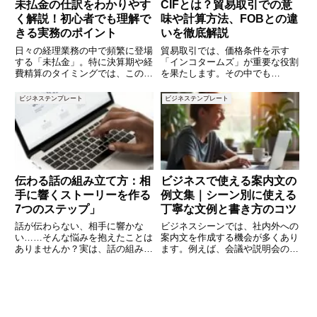
未払金の仕訳をわかりやす
CIFとは？貿易取引での意
く解説！初心者でも理解で
味や計算方法、FOBとの違
きる実務のポイント
いを徹底解説
日々の経理業務の中で頻繁に登場
貿易取引では、価格条件を示す
する「未払金」。特に決算期や経
「インコタームズ」が重要な役割
費精算のタイミングでは、この勘
を果たします。その中でも
定科目を正しく理解しておくこと
「CIF（Cost, Insurance, and
が欠かせません。仕訳を誤ってし
Freight）」は国際貿易で頻繁に
ビジネステンプレート
ビジネステンプレート
まうと、決算書や損益計算書に大
使用される用語の一つです。CIF
きな影響を及ぼすこともありま
とは何か、具体的にどのような取
す。この記事では、「未払金」と
引条件な
は
伝わる話の組み立て方：相
ビジネスで使える案内文の
手に響くストーリーを作る
例文集｜シーン別に使える
7つのステップ」
丁寧な文例と書き方のコツ
話が伝わらない、相手に響かな
ビジネスシーンでは、社内外への
い……そんな悩みを抱えたことは
案内文を作成する機会が多くあり
ありませんか？実は、話の組み立
ます。例えば、会議や説明会の開
て方次第で、相手の理解度や共感
催通知、社内研修の案内、イベン
度は大きく変わります。この記事
トの告知、あるいは店舗の営業時
では、誰でも実践できる「伝わる
間変更など、多岐にわたる内容
話の組み立て方」を7つのステッ
を、相手にわかりやすく、丁寧に
プで解説します。プレゼンや会
伝える必要があります。この記事
議、
で