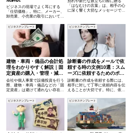
別れや新たな旅立ちの際に贈る
「はなむけの言葉」は、相手の心
ビジネスの現場でよく耳にする
に深く響く大切なメッセージで
「仕切価格」。特に、メーカー、
す。人生の節目や門出を迎える人
卸売業、小売業の取引において重
に、あなたの思いを込めた言葉を
要な概念ですが、具体的にどのよ
届けることで、感動や励ましを伝
うな価格を指すのでしょうか？ま
ビジネステンプレート
ビジネステンプレート
えることができます。この記事で
た、仕切価格の決め方や活用方法
は、さまざまなシーンに使えるは
を理解することで、企業はどのよ
なむ
うなメリットを得られるのでしょ
う
建物・車両・備品の会計処
診断書の作成をメールで依
理をわかりやすく解説｜固
頼する時の文例10選：スム
定資産の購入・管理・減価
ーズに依頼するためのポイ
償却の基本
ント
会社や個人事業で設備投資を行う
診断書の作成を依頼する際には、
際、建物・車両・備品などの「固
相手に対して丁寧に依頼内容を伝
定資産」は避けて通れない存在で
えることが大切です。特に、依頼
す。これらの資産は、購入時にす
する診断書の目的や必要な期限を
ぐに費用化されるのではなく、減
明確に伝えることで、スムーズに
ビジネステンプレート
ビジネステンプレート
価償却によって複数年に分けて費
対応してもらいやすくなります。
用計上されます。本記事では、固
この記事では、診断書作成を依頼
定資産の購入から仕訳処理、減価
する際に使えるメールの文例を1