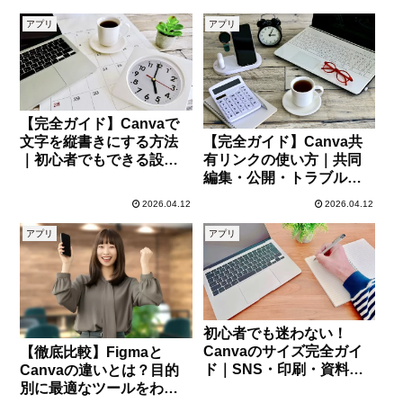
底解説
アプリ
アプリ
【完全ガイド】Canvaで
文字を縦書きにする方法
【完全ガイド】Canva共
｜初心者でもできる設
有リンクの使い方｜共同
定・コツ・注意点
編集・公開・トラブル対
処まで徹底解説
2026.04.12
2026.04.12
アプリ
アプリ
初心者でも迷わない！
Canvaのサイズ完全ガイ
【徹底比較】Figmaと
ド｜SNS・印刷・資料作
Canvaの違いとは？目的
成まで徹底解説
別に最適なツールをわか