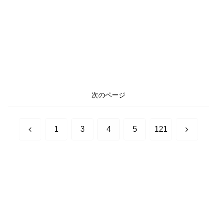
次のページ
前
次
1
3
4
5
121
へ
へ