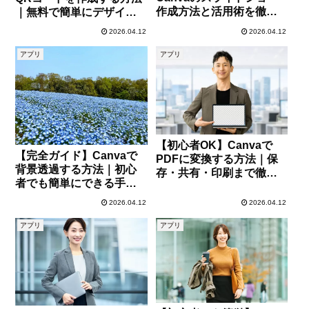
作成方法と活用術を徹底
｜無料で簡単にデザイン
解説
する手順を徹底解説
2026.04.12
2026.04.12
アプリ
アプリ
【初心者OK】Canvaで
【完全ガイド】Canvaで
PDFに変換する方法｜保
背景透過する方法｜初心
存・共有・印刷まで徹底
者でも簡単にできる手順
解説
と活用術
2026.04.12
2026.04.12
アプリ
アプリ