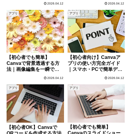
りやすく解説
2026.04.12
2026.04.12
アプリ
アプリ
【初心者向け】Canvaア
【初心者でも簡単】
プリの使い方完全ガイド
Canvaで背景透過する方
｜スマホ・PCで簡単デザ
法｜画像編集を一瞬でプ
イン作成
ロ級にするコツ
2026.04.12
2026.04.12
アプリ
アプリ
【初心者でも簡単】
【初心者OK】Canvaで
Canvaのスライドショー
QRコードを作成する方法