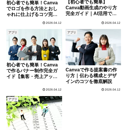
【初心者でも簡単】
初心者でも簡単！Canva
Canva動画生成のやり方
でロゴを作る方法とおし
完全ガイド｜AI活用でプ
ゃれに仕上げるコツ完全
ロ級動画を作る方法
ガイド
2026.04.12
2026.04.12
アプリ
アプリ
初心者でも簡単！Canva
Canvaで作る提案書の作
で作るバナー制作完全ガ
り方｜伝わる構成とデザ
イド【集客・売上アップ
インのコツを徹底解説
のコツも解説】
2026.04.12
2026.04.12
アプリ