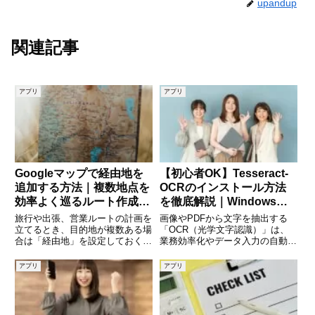
upandup
関連記事
アプリ
アプリ
Googleマップで経由地を
【初心者OK】Tesseract-
追加する方法｜複数地点を
OCRのインストール方法
効率よく巡るルート作成ガ
を徹底解説｜Windows・
イド
Mac・Linux対応ガイド
旅行や出張、営業ルートの計画を
画像やPDFから文字を抽出する
立てるとき、目的地が複数ある場
「OCR（光学文字認識）」は、
合は「経由地」を設定しておくと
業務効率化やデータ入力の自動化
とても便利です。Googleマップ
に欠かせない技術です。中でも
には、出発地から目的地までのル
「Tesseract-OCR」は、無料で使
アプリ
アプリ
ート上に「経由地」を追加する機
える高性能なOCRエンジンとし
能があり、効率的なルートを簡単
て世界中で利用されています。本
に作成できます。この記事で
記事では、Tesse