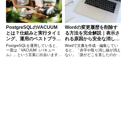
ります。そこで役立つのが「PDF
へのパスワード設定」です。
PostgreSQLのVACUUM
Wordの変更履歴を削除す
とは？仕組みと実行タイミ
る方法を完全解説｜表示さ
ング、運用のベストプラク
れる原因から安全な消し方
ティスを解説
まで
PostgreSQLを運用していると、
Wordで文書を作成・編集してい
一度は「VACUUM（バキュー
ると、「赤字や取り消し線が消え
ム）」という言葉に出会います。
ない」「誰がどこを直したのか表
VACUUMはPostgreSQL独自の仕
示されたままになる」といった経
組みで、データベースのパフォー
験はありませんか。それらは
マンスを保つために欠かせない重
Wordの「変更履歴」機能による
要なメンテナンス処理です。しか
ものです。共同編集や上司・取引
し、VAC
先とのやり取りでは便利な機能で