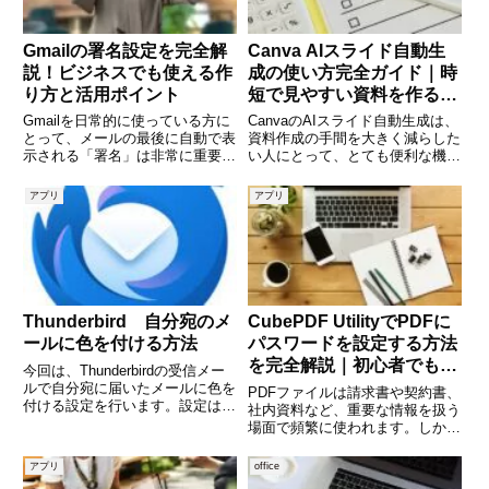
Gmailの署名設定を完全解
Canva AIスライド自動生
説！ビジネスでも使える作
成の使い方完全ガイド｜時
り方と活用ポイント
短で見やすい資料を作るコ
ツを解説
Gmailを日常的に使っている方に
CanvaのAIスライド自動生成は、
とって、メールの最後に自動で表
資料作成の手間を大きく減らした
示される「署名」は非常に重要な
い人にとって、とても便利な機能
要素です。署名をうまく活用する
です。テーマや目的を入力するだ
ことで、相手に信頼感を与えた
けで、スライドの構成案やデザイ
アプリ
アプリ
り、連絡先をスムーズに伝えたり
ンのたたき台を短時間で作れるた
することができます。特にビジネ
め、ゼロから考える負担を軽くで
スシーンでは、署名の内容や見
きます。とくに、社内報告
Thunderbird 自分宛のメ
CubePDF UtilityでPDFに
ールに色を付ける方法
パスワードを設定する方法
を完全解説｜初心者でもで
今回は、Thunderbirdの受信メー
きる安全なPDF管理術
ルで自分宛に届いたメールに色を
PDFファイルは請求書や契約書、
付ける設定を行います。設定は、
社内資料など、重要な情報を扱う
「メッセージフィルター」を使い
場面で頻繁に使われます。しか
ます。検証したThunderbirdのバ
し、何も対策をしないままPDFを
ージョン 128.1.0esr (64ビット)
送付すると、第三者に閲覧された
アプリ
office
(adsbygoogl
り改ざんされたりするリスクがあ