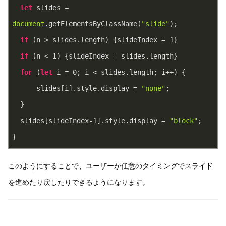
let
 slides = 
document
.getElementsByClassName(
"slide"
);
if
 (n > slides.length) {slideIndex = 
1
}    
if
 (n < 
1
) {slideIndex = slides.length}
for
 (
let
 i = 
0
; i < slides.length; i++) {
      slides[i].style.display = 
"none"
;  
  }
  slides[slideIndex
-1
].style.display = 
"block"
;  
}
このようにすることで、ユーザーが任意のタイミングでスライド
を進めたり戻したりできるようになります。