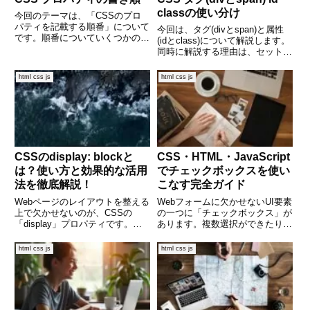
classの使い分け
今回のテーマは、「CSSのプロ
パティを記載する順番」について
今回は、タグ(divとspan)と属性
です。順番についていくつかのや
(idとclass)について解説します。
り方がありますが、今回は
同時に解説する理由は、セットで
「mozilla.org Base Styles」をも
使うことがほとんどだからです。
とに記載順については、解説しま
まず、divとspanからいきましょ
html css js
html css js
す。順番を暗記しておけば、
う！divとspanどちらもHTMLの
CSSについての
タグになります。<div>～
CSSのdisplay: blockと
CSS・HTML・JavaScript
は？使い方と効果的な活用
でチェックボックスを使い
法を徹底解説！
こなす完全ガイド
Webページのレイアウトを整える
Webフォームに欠かせないUI要素
上で欠かせないのが、CSSの
の一つに「チェックボックス」が
「display」プロパティです。中
あります。複数選択ができたり、
でも「display: block」は非常に
条件同意に使われたりと、その活
よく使われる基本的な指定です
用シーンは多岐にわたります。本
html css js
html css js
が、意外とその正確な意味や使い
記事では、HTMLでの基本的なチ
どころを知らない人も多いかもし
ェックボックスの実装方法から、
れません。こ
CSSでのデザインカスタ