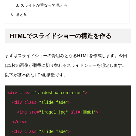
スライドが重なって見える
まとめ
HTMLでスライドショーの構造を作る
まずはスライドショーの骨組みとなるHTMLを作成します。今回
は3枚の画像が順番に切り替わるスライドショーを想定します。
以下が基本的なHTML構造です。
<
div
class
=
"slideshow-container"
>
<
div
class
=
"slide fade"
>
<
img
src
=
"image1.jpg"
alt
=
"画像1"
>
</
div
>
<
div
class
=
"slide fade"
>