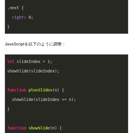
.next
 {
right
: 
0
;
}
JavaScriptを以下のように調整：
let
 slideIndex = 
1
;
showSlide(slideIndex);
function
plusSlides
(
n
) 
{
  showSlide(slideIndex += n);
}
function
showSlide
(
n
) 
{