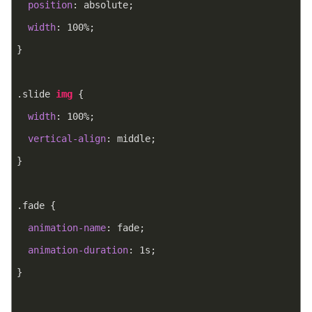
position
: absolute;
width
: 
100%
;
}
.slide
img
 {
width
: 
100%
;
vertical-align
: middle;
}
.fade
 {
animation-name
: fade;
animation-duration
: 
1s
;
}