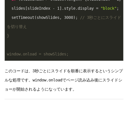
  slides[slideIndex - 
1
].style.display = 
"block"
;  
  setTimeout(showSlides, 
3000
); 
// 3秒ごとにスライド
を切り替え
}
window.onload = showSlides;
このコードは、3秒ごとにスライドを順番に表示するというシンプ
ルな処理です。
window.onload
でページ読み込み後にスライドシ
ョーが開始されるようになっています。