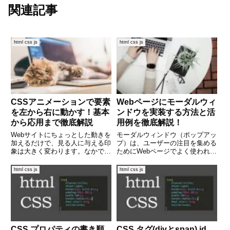
関連記事
html css js
html css js
CSSアニメーションで要素
Webページにモーダルウィ
を左から右に動かす！基本
ンドウを実装する方法と活
から応用まで徹底解説
用例を徹底解説！
Webサイトにちょっとした動きを
モーダルウィンドウ（ポップアッ
加えるだけで、見る人に与える印
プ）は、ユーザーの注目を集める
象は大きく変わります。なかでも
ためにWebページでよく使われる
「左から右に動くアニメーショ
UIパーツの一つです。ログインフ
ン」は、目を引く効果的な演出の
ォーム、画像の拡大表示、注意喚
html css js
html css js
一つです。この記事では、CSS
起など、さまざまな用途で活躍し
を使って要素を左から右にアニメ
ます。しかし、モーダルの実装に
ーションさせる基本的な方法から
はHTML・CSS・Jav
CSS プロパティの書き順
CSS タグ(divとspan) id