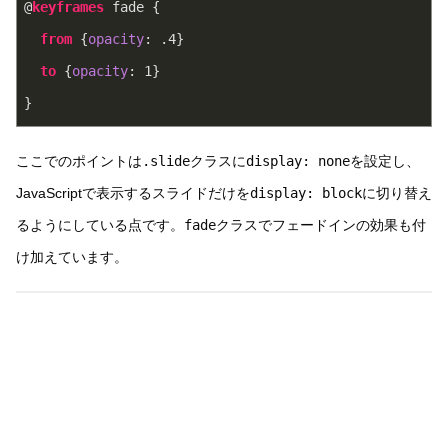
@
keyframes
 fade {
from
 {
opacity
: .
4
}
to
 {
opacity
: 
1
}
}
ここでのポイントは
.slide
クラスに
display: none
を設定し、
JavaScriptで表示するスライドだけを
display: block
に切り替え
るようにしている点です。
fade
クラスでフェードインの効果も付
け加えています。