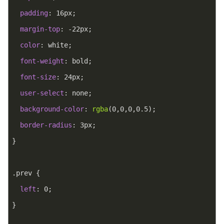
padding
: 
16px
;
margin-top
: -
22px
;
color
: white;
font-weight
: bold;
font-size
: 
24px
;
user-select
: none;
background-color
: 
rgba
(0,0,0,0.5);
border-radius
: 
3px
;
}
.prev
 {
left
: 
0
;
}