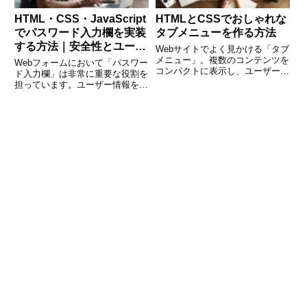
HTML・CSS・JavaScript
HTMLとCSSでおしゃれな
でパスワード入力欄を実装
タブメニューを作る方法
する方法｜安全性とユーザ
Webサイトでよく見かける「タブ
ビリティを両立するテクニ
メニュー」。複数のコンテンツを
Webフォームにおいて「パスワー
コンパクトに表示し、ユーザーの
ック
ド入力欄」は非常に重要な役割を
利便性を高める便利なUIパーツで
担っています。ユーザー情報を守
す。この記事では、JavaScriptを
る入り口であるため、見た目のわ
使わず、HTMLとCSSだけで動作
かりやすさとセキュリティのバラ
するシンプルなタブメニューの作
ンスが求められます。本記事で
り方を丁寧に
は、HTML・CSS・JavaScriptを
使ってパスワード