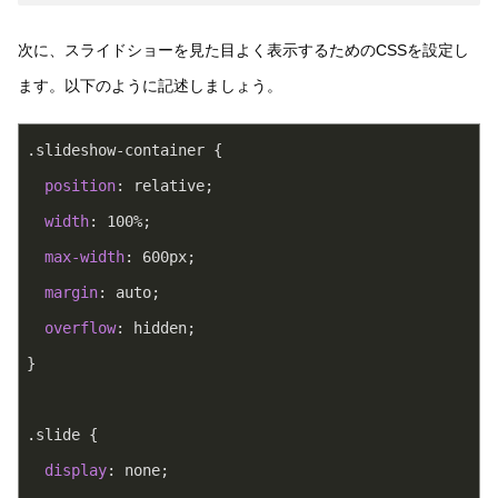
次に、スライドショーを見た目よく表示するためのCSSを設定し
ます。以下のように記述しましょう。
.slideshow-container
 {
position
: relative;
width
: 
100%
;
max-width
: 
600px
;
margin
: auto;
overflow
: hidden;
}
.slide
 {
display
: none;