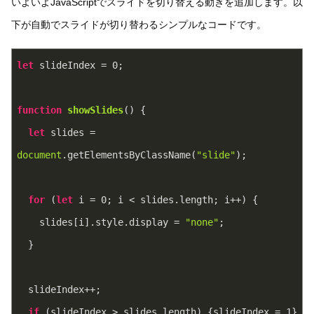
いよいよJavaScriptでスライドを切り替える動きを追加します。以
下が自動でスライドが切り替わるシンプルなコードです。
let
 slideIndex = 
0
;
function
showSlides
(
) 
{
let
 slides = 
document
.getElementsByClassName(
"slide"
);
for
 (
let
 i = 
0
; i < slides.length; i++) {
    slides[i].style.display = 
"none"
;  
  }
  slideIndex++;
if
 (slideIndex > slides.length) {slideIndex = 
1
}  