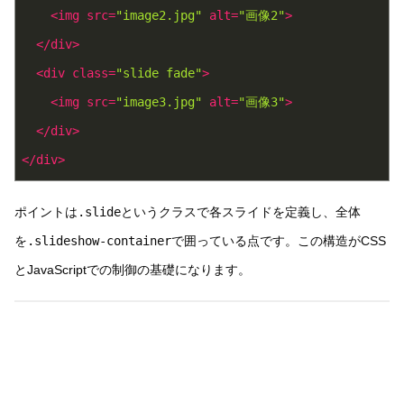
<
img
src
=
"image2.jpg"
alt
=
"画像2"
>
</
div
>
<
div
class
=
"slide fade"
>
<
img
src
=
"image3.jpg"
alt
=
"画像3"
>
</
div
>
</
div
>
ポイントは
.slide
というクラスで各スライドを定義し、全体
を
.slideshow-container
で囲っている点です。この構造がCSS
とJavaScriptでの制御の基礎になります。