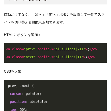
自動だけでなく、「次へ」「前へ」ボタンを設置して手動でスラ
イドを切り替える機能も追加できます。
HTMLにボタンを追加：
<
a
class
=
"prev"
onclick
=
"plusSlides(-1)"
>
❮
</
a
>
<
a
class
=
"next"
onclick
=
"plusSlides(1)"
>
❯
</
a
>
CSSを追加：
.prev
, 
.next
 {
cursor
: pointer;
position
: absolute;
top
: 
50%
;