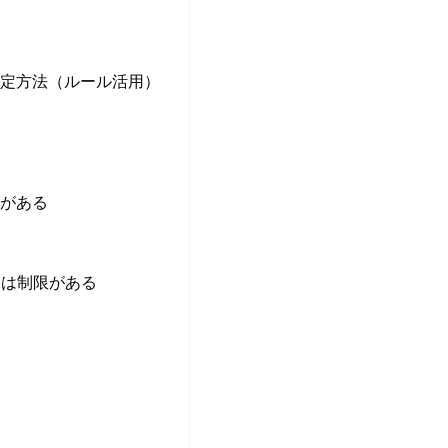
設定方法（ルール活用）
合がある
っては制限がある