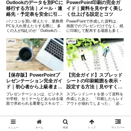
Outlookのデータを別PCに
PowerPoint印刷の完全ガ
移行する方法｜メール・連
イド｜資料を見やすく美し
絡先・予定表を安全に引き
く仕上げる設定とコツ
継ぐ手順
パソコンを買い替えたり、業務用
PowerPointで作成した資料は、
PCを入れ替えたりする際に、多
画面でのプレゼンだけでなく、紙
くの人が悩むのが「Outlookのデ
に印刷して配布する場面も多くあ
ータ移行」です。Outlookはメー
ります。しかし、いざ印刷しよう
ルだけでなく、連絡先（アドレス
とすると「レイアウトが崩れる」
office
office
帳）、予定表、タスクなど、日常
「余白がおかしい」「思った通り
業務に欠かせない情報を管理して
に印刷できない」といった悩みを
います。これらを正
感じる方も少なくありま
【保存版】PowerPointプ
【完全ガイド】スプレッド
レゼンテーション完全ガイ
シートの印刷範囲を表示・
ド｜初心者から上級者まで
設定する方法｜見やすくき
成果を出す作り方
れいに印刷するコツ
プレゼンテーションは、ビジネス
スプレッドシートを使って資料を
や学校、セミナーなどあらゆる場
作成したあと、「印刷したらレイ
面で求められる重要なスキルで
アウトが崩れてしまった」「必要
す。中でもMicrosoft PowerPoint
な範囲だけ印刷したいのにうまく
は、多くの人が利用する代表的な
いかない」と悩んだ経験はありま
ツールであり、使いこなすことで
せんか。特に印刷範囲の設定や表
「伝わる資料」を簡単に作ること
示方法を知らないと、余計なペー
ができます。
ジが出力されたり、見切れてしま
メニュー
ホーム
検索
トップ
サイドバー