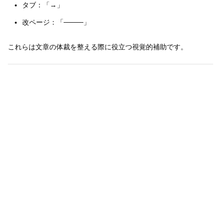
タブ：「→」
改ページ：「────」
これらは文章の体裁を整える際に役立つ視覚的補助です。