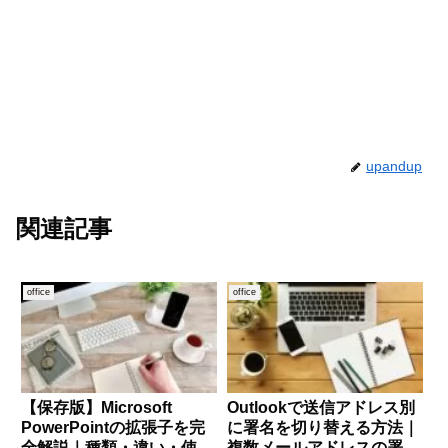
upandup
関連記事
office
office
【保存版】Microsoft
Outlookで送信アドレス別
PowerPointの拡張子を完
に署名を切り替える方法｜
全解説｜種類・違い・使い
複数メールアドレスの署名