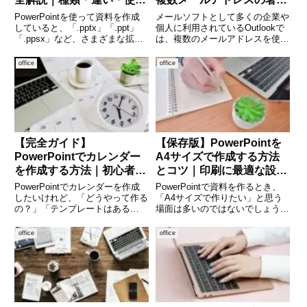
分けまでわかる
設定をわかりやすく解説
PowerPointを使って資料を作成
メールソフトとして多くの企業や
していると、「.pptx」「.ppt」
個人に利用されているOutlookで
「.ppsx」など、さまざまな拡張
は、複数のメールアドレスを使い
子を目にすることがあります。し
分けている人も多いのではないで
かし、それぞれの違いや使い分け
しょうか。たとえば「会社用メー
office
office
を正しく理解している人は意外と
ル」「サポート用メール」「個人
少ないのではないでしょうか。拡
メール」など、用途ごとに送信ア
張子の違い
ドレスを切り替えているケ
【完全ガイド】
【保存版】PowerPointを
PowerPointでカレンダー
A4サイズで作成する方法
を作成する方法｜初心者か
とコツ｜印刷に最適な設定
ら応用まで徹底解説
とデザイン術
PowerPointでカレンダーを作成
PowerPointで資料を作るとき、
したいけれど、「どうやって作る
「A4サイズで作りたい」と思う
の？」「テンプレートはある
場面は多いのではないでしょう
の？」と悩んでいませんか。実
か。会議資料、配布資料、マニュ
は、Microsoft PowerPointはプレ
アル、社内報など、印刷を前提に
office
office
ゼン資料だけでなく、オリジナル
した資料ではA4サイズが基本に
のカレンダー作成にも非常に便利
なります。しかし、PowerPoint
なツール
は初期設定がスラ