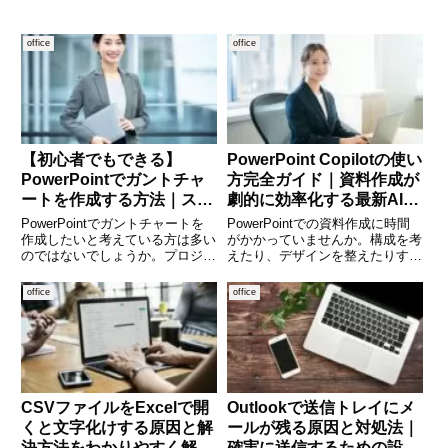
office
office
【初心者でもできる】
PowerPoint Copilotの使い
PowerPointでガントチャ
方完全ガイド｜資料作成が
ートを作成する方法｜スケ
劇的に効率化する最新AI活
ジュール管理をわかりやす
用術
PowerPointでガントチャートを
PowerPointでの資料作成に時間
く可視化
作成したいと考えている方は多い
がかかっていませんか。構成を考
のではないでしょうか。プロジェ
えたり、デザインを整えたりする
クトの進行状況を視覚的に整理で
作業は意外と負担が大きいもので
きるガントチャートは、会議資料
す。そんな悩みを解決してくれる
office
office
や進捗報告に非常に役立ちます。
のが、Microsoftが提供するAI機
しかし、「専用ツールじゃないと
能「Copilot」です。Copilotを
作れないのでは？」と思
CSVファイルをExcelで開
Outlookで送信トレイにメ
くと文字化けする原因と解
ールが残る原因と対処法｜
決方法をわかりやすく解
確実に送信するための設定