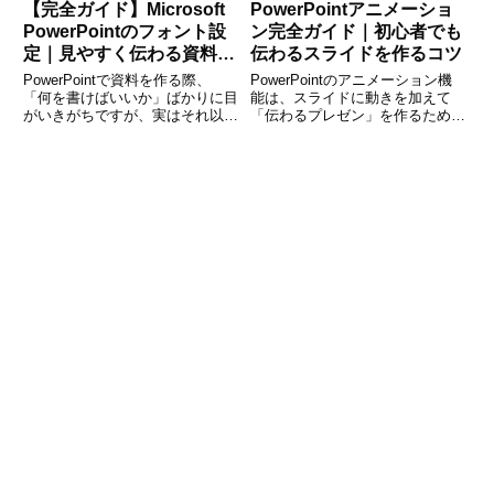
【完全ガイド】Microsoft
PowerPointアニメーショ
PowerPointのフォント設
ン完全ガイド｜初心者でも
定｜見やすく伝わる資料の
伝わるスライドを作るコツ
作り方
PowerPointで資料を作る際、
PowerPointのアニメーション機
「何を書けばいいか」ばかりに目
能は、スライドに動きを加えて
がいきがちですが、実はそれ以上
「伝わるプレゼン」を作るための
に重要なのがフォントです。同じ
重要な要素です。しかし、使い方
内容でも、フォントの選び方ひと
を間違えると逆に見づらくなった
つで「見やすさ」「印象」「伝わ
り、聞き手の集中を妨げてしまう
りやすさ」が大きく変わります。
こともあります。本記事では、
特にビジネスシーンでは、
PowerPointアニメ