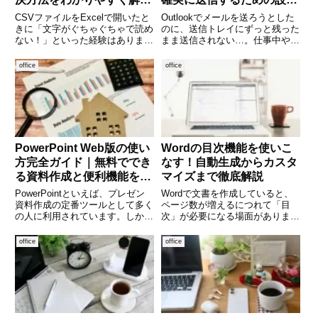
説！
ガイド
CSVファイルをExcelで開いたと
Outlookでメールを送ろうとした
きに「文字がぐちゃぐちゃで読め
のに、送信トレイにずっと残った
ない！」といった経験はありませ
まま送信されない…。仕事中や急
んか？特に日本語を含むファイル
いでいるときにこの状態になる
では、文字化けがよく起こりま
と、相手に届いているのか不安に
office
office
す。これはファイルの「文字コー
なってしまいます。この記事で
ド」が原因です。この記事では、
は、Outlookでメールが送信トレ
文字化けの原因をやさしく解
イに残ったままになる主
PowerPoint Web版の使い
Wordの目次機能を使いこ
方完全ガイド｜無料ででき
なす！自動生成からカスタ
る資料作成と便利機能を徹
マイズまで徹底解説
底解説
PowerPointといえば、プレゼン
Wordで文書を作成していると、
資料作成の定番ツールとして多く
ページ数が増えるにつれて「目
の人に利用されています。しか
次」が必要になる場面がありま
し、「ソフトをインストールする
す。特に報告書や論文、マニュア
必要がある」「有料でないと使え
ルなどでは、読み手が目的の章に
office
office
ない」といったイメージを持って
すぐアクセスできる目次がある
いる方も多いのではないでしょう
と、とても便利です。Microsoft
か。実は、PowerPo
Wordには目次を自動で