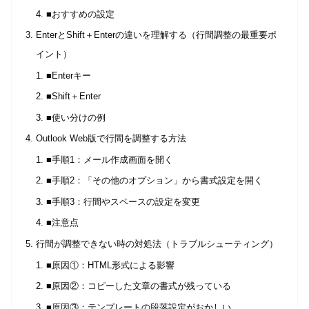
■おすすめの設定
EnterとShift＋Enterの違いを理解する（行間調整の最重要ポ
イント）
■Enterキー
■Shift＋Enter
■使い分けの例
Outlook Web版で行間を調整する方法
■手順1：メール作成画面を開く
■手順2：「その他のオプション」から書式設定を開く
■手順3：行間やスペースの設定を変更
■注意点
行間が調整できない時の対処法（トラブルシューティング）
■原因①：HTML形式による影響
■原因②：コピーした文章の書式が残っている
■原因③：テンプレートの段落設定がおかしい