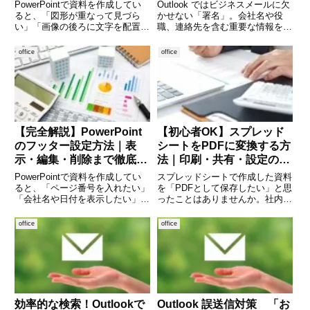
使い方を徹底解説
順を詳しく解説
PowerPointで資料を作成してい
Outlook ではビジネスメールに欠
ると、「図形が重なって見づら
かせない「署名」。会社名や役
い」「画像の後ろに文字を配置し
職、連絡先を含む重要な情報を毎
たい」といった場面に遭遇するこ
回入力せずに自動で差し込める便
とがあります。こうしたときに重
利な機能です。ところが、パソコ
office
office
要になるのが「レイヤー」の考え
ンの買い替えや異動による端末変
方です。PowerPointには
更、新しいPCへの移行時に「署
Photoshopのよ
名をもう一度作り直すのは
【完全解説】PowerPoint
【初心者OK】スプレッド
のフッター設定方法｜表
シートをPDFに変換する方
示・編集・削除まで徹底ガ
法｜印刷・共有・設定のコ
イド
ツまで徹底解説
PowerPointで資料を作成してい
スプレッドシートで作成した資料
ると、「ページ番号を入れたい」
を「PDFとして保存したい」と思
「会社名や日付を表示したい」と
ったことはありませんか。社内資
思うことは多いのではないでしょ
料の提出や取引先への送付、印刷
うか。そんなときに活躍するのが
用データの作成など、PDF形式で
office
office
フッター機能です。フッターを上
の出力はビジネスシーンで非常に
手に使うことで、資料の見やすさ
重要です。特に Google スプレッ
や信頼性が大きく向上し
ドシート は、ブラ
効率的な検索！Outlookで
Outlook 誤送信対策 「お