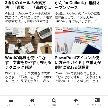
3通りのメールの検索方
かん for Outlook」 無料オ
法 「通常」、「高度な検
ープンソース
索」、「検索フォルダ」
今回は、Outlookでメールの検索
今回は、Outlookのメールの誤送
方法について解説します。「通常
信対策として、「おかん for
の検索方法」と詳細に検索できる
Outlook」をご紹介します。「お
「高度な検索」と「検索フォルダ
かん for Outlook」はオープンソ
ーを使用した検索」について解説
ースで使用するのに、費用はかか
office
office
します。解説するOutlookのバー
りません。メール送信前に確認画
ジョンは、「 Microsoft 365 MSO
面を表示し、項目をチェックしな
いと
Wordの罫線を使いこな
PowerPointアイコンの使
す！文書を見やすく整える
い方完全ガイド｜見栄えが
テクニック解説
劇的に変わる活用術
Word（ワード）で文書を作成す
PowerPointで資料を作るとき、
るとき、「罫線」を上手に活用す
「なんとなく地味」「文字ばかり
ることで、見栄えが良く、読みや
で読みにくい」と感じたことはあ
すい資料を作ることができます。
りませんか。そんな悩みを一気に
たとえば、見出しの下に線を引い
解決してくれるのが「アイコン」
たり、表の区切りをわかりやすく
です。アイコンを上手に使うこと
したり、注釈を囲んだりと、様々
で、資料は一気に分かりやすくな
な用途で使えるのが罫線の魅力
り、視覚的に伝わるプレ
メニュー
ホーム
検索
トップ
サイドバー