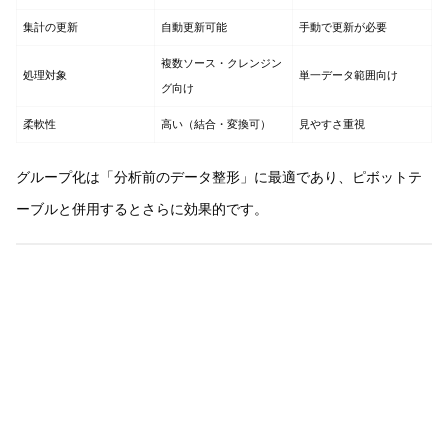
集計の更新
自動更新可能
手動で更新が必要
複数ソース・クレンジン
処理対象
単一データ範囲向け
グ向け
柔軟性
高い（結合・変換可）
見やすさ重視
グループ化は「分析前のデータ整形」に最適であり、ピボットテ
ーブルと併用するとさらに効果的です。