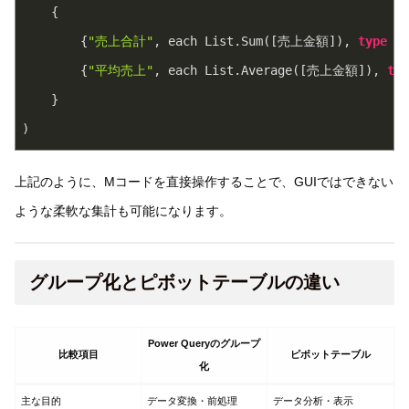
    {

        {
"売上合計"
, each List.Sum([売上金額]), 
type
nu
        {
"平均売上"
, each List.Average([売上金額]), 
typ
    }

上記のように、Mコードを直接操作することで、GUIではできない
ような柔軟な集計も可能になります。
グループ化とピボットテーブルの違い
Power Queryのグループ
比較項目
ピボットテーブル
化
主な目的
データ変換・前処理
データ分析・表示