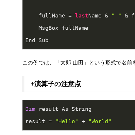
    fullName = 
last
Name & 
" "
 & f
    MsgBox fullName
End Sub
この例では、「太郎 山田」という形式で名前
+演算子の注意点
Dim
 result As String
result = 
"Hello"
 + 
"World"