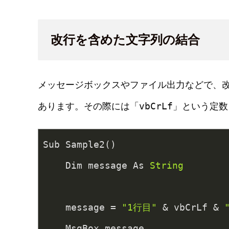
改行を含めた文字列の結合
メッセージボックスやファイル出力などで、
vbCrLf
あります。その際には「
」という定数
Sub Sample2()
    Dim message As 
String
    message = 
"1行目"
 & vbCrLf & 
    MsgBox message