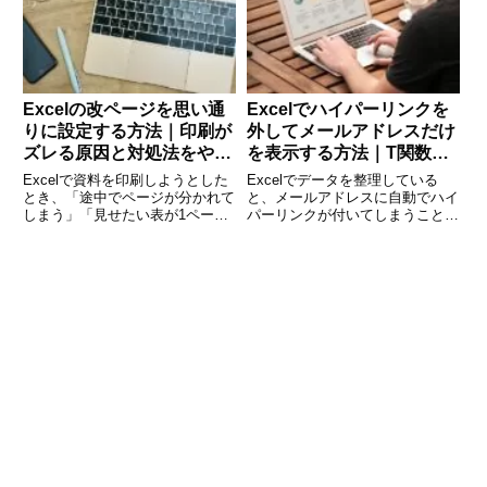
シンプルになり、処理速度も向上
します。しかし、初めて
Excelの改ページを思い通
Excelでハイパーリンクを
りに設定する方法｜印刷が
外してメールアドレスだけ
ズレる原因と対処法をやさ
を表示する方法｜T関数の
しく解説
使い方を解説
Excelで資料を印刷しようとした
Excelでデータを整理している
とき、「途中でページが分かれて
と、メールアドレスに自動でハイ
しまう」「見せたい表が1ページ
パーリンクが付いてしまうことが
に収まらない」といった経験はあ
あります。見た目がごちゃごちゃ
りませんか。Excelは自動的に改
したり、クリックして誤ってメー
ページを設定しますが、そのまま
ルソフトが起動したりと、業務効
では意図しない位置でページが切
率を下げる原因になることも。こ
れてしまうことも多く、
の記事では、Excelでメー