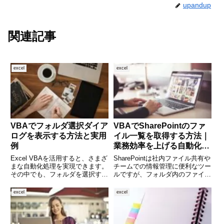
upandup
関連記事
excel
excel
VBAでフォルダ選択ダイア
VBAでSharePointのファ
ログを表示する方法と実用
イル一覧を取得する方法｜
例
業務効率を上げる自動化ス
クリプト
Excel VBAを活用すると、さまざ
SharePointは社内ファイル共有や
まな自動化処理を実現できます。
チームでの情報管理に便利なツー
その中でも、フォルダを選択する
ルですが、フォルダ内のファイル
機能は、ファイルの読み込み処理
を手動で確認・整理するのは意外
や、保存先の指定などで特に役立
と手間がかかります。特に大量の
excel
excel
ちます。この記事では、VBAで
ファイルが存在する場合、一つひ
フォルダを選択する方法につい
とつ確認するのは非効率です。そ
て、初心者にもわかりやす
んな時に役立つのが、