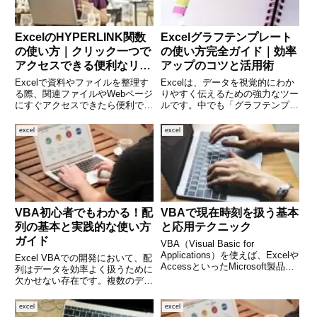
ExcelのHYPERLINK関数
Excelグラフテンプレート
の使い方｜クリック一つで
の使い方完全ガイド｜効率
アクセスできる便利なリン
アップのコツと活用術
ク作成
Excelで資料やファイルを整理す
Excelは、データを視覚的にわか
る際、関連ファイルやWebページ
りやすく伝えるための強力なツー
にすぐアクセスできたら便利です
ルです。中でも「グラフテンプレ
よね。そんな時に役立つのが
ート」を活用すれば、毎回ゼロか
「HYPERLINK関数」です。この
らグラフを作る必要がなくなり、
excel
excel
関数を使えば、セルにURLやファ
作業の効率が格段に上がります。
イルパスを埋め込み、クリック一
しかし、「テンプレートの保存方
つで該当先にジャンプ
法や使い方がわからない」と
VBA初心者でもわかる！配
VBAで現在時刻を扱う基本
列の基本と実践的な使い方
と応用テクニック
ガイド
VBA（Visual Basic for
Applications）を使えば、Excelや
Excel VBAでの開発において、配
AccessといったMicrosoft製品上
列はデータを効率よく扱うために
で簡単に現在の時刻を取得・操作
欠かせない存在です。複数のデー
できます。時刻を使ったログの記
タをまとめて処理したいとき、同
録や、処理の自動化、ファイル名
じ種類の変数を繰り返し使うとき
excel
excel
への時刻の埋め込
など、配列を使うことでコードが