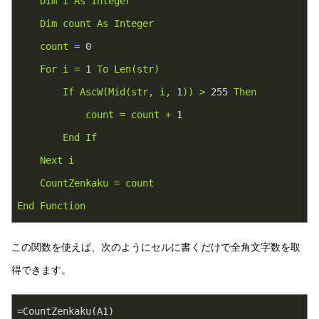
Dim
i
As
Integer
Dim
count
As
Integer
count
=
0
For
i
=
1
To
Len(str)
If
AscW(Mid(str,
i,
1
))
>
255
Then
count
=
count
+
1
End
If
Next
i
CountZenkaku
=
count
End
Function
この関数を使えば、次のようにセルに書くだけで全角文字数を取
得できます。
=CountZenkaku(A1)