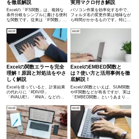
を徹底解説
実用マクロ付き解説
Excelの「IFS関数」は、複雑な
パソコン作業を効率化する中で、
条件分岐をシンプルに書ける便利
フォルダ名の変更作業は地味なが
な関数です。従来は「IF関数」を
ら時間がかかるものです。特に数
何重にも入れ子にして使っていた
十個、数百個といったフォルダ名
人も多いでしょう。しかし、IFS
を一つずつ変更するのは大変で
excel
excel
関数を使えば「もしAなら～、も
す。そんなときに役立つのが、
しBなら～」といった条件をスマ
Excel VBAによる自動処理です。
ートに表現でき、作業
この記事では、Excelの
Excelの関数エラーを完全
ExcelのEMBED関数と
理解！原因と対処法をやさ
は？使い方と活用事例を徹
しく解説
底解説！
Excelを使っていると、計算結果
Excelの関数といえば、SUM関数
の代わりに「#DIV/0!」
やIF関数などが有名ですが、実は
「#VALUE!」「#N/A」などのエ
「EMBED関数」というあまり知
ラー表示が出て困った経験はあり
られていない関数が存在します。
ませんか。Excelの関数エラー
このEMBED関数は、Excelのセ
excel
excel
は、操作ミスや設定の問題だけで
ル内に他のアプリケーションのオ
なく、Excelの仕組みを正しく理
ブジェクト（たとえばWord文書
解していないこ
やグラフなど