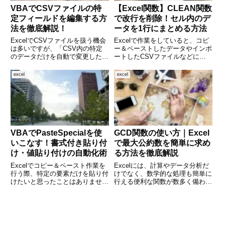
VBAでCSVファイルの特
【Excel関数】CLEAN関数
定フィールドを編集する方
で改行を削除！セル内のデ
法を徹底解説！
ータを1行にまとめる方法
ExcelでCSVファイルを扱う機会
Excelで作業をしていると、コピ
は多いですが、「CSV内の特定
ー＆ペーストしたデータやインポ
のデータだけを自動で変更した
ートしたCSVファイルなどに、
い」というニーズもよくありま
意図せず「改行」や「不可視の文
す。そんなときに役立つのが
字」が含まれてしまうことがあり
excel
excel
VBA（Visual Basic for
ます。見た目にはわかりづらいも
Applications）です。本記事で
のの、関数の結果がうまく表示さ
は、VBA
れない、検索やフィルターが
VBAでPasteSpecialを使
GCD関数の使い方｜Excel
いこなす！書式付き貼り付
で最大公約数を簡単に求め
け・値貼り付けの自動化術
る方法を徹底解説
Excelでコピー＆ペースト作業を
Excelには、計算やデータ分析だ
行う際、特定の要素だけを貼り付
けでなく、数学的な処理も簡単に
けたいと思ったことはありません
行える便利な関数が数多く備わっ
か？たとえば、「値だけ」「書式
ています。中でも、複数の数値か
だけ」「数式なしでセルの内容だ
ら最大公約数（Greatest
け」といった処理をVBAで自動
Common Divisor）を求める場面
化したい場面は多々あります。そ
では、GCD関数がとても役立ち
んな時に活躍するのが Pa
ます。手作業