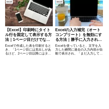
布図」は、2つの変数の関係性や
が分かれて見出しが消えてしまう
excel
excel
傾向、相関関係を把握するのにと
――そんな経験はありませんか？
ても便利なツールです。この記事
実は、Excelの「ウィンドウ枠の
では、Excelで散布図を
固定」は印刷には反映さ
【Excel】印刷時にタイト
Excelの入力補完（オート
ル行を固定して表示する方
コンプリート）を無効にす
法｜1ページ目だけでなく
る方法｜勝手に入力される
全ページに見出しを印刷す
原因と正しい設定手順を徹
Excelで作成した表を印刷すると
Excelを使っていると、文字を入
る設定を解説
底解説
き、「1ページ目には見出しがあ
力した瞬間に過去の入力内容が自
るけど、2ページ目以降にはタイ
動で表示され、「まだ入力してい
トル行が表示されない」と困った
ないのに勝手に補完される」「入
経験はありませんか。大量のデー
力ミスの原因になる」と感じたこ
タを扱う資料では、各ページにタ
とはありませんか。この機能は
イトル行（見出し）を印刷してお
Excelの「入力補完（オートコン
くと見やすくなり、相手にも
プリート）」と呼ばれる便