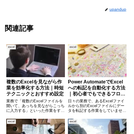
upandup
関連記事
excel
excel
複数のExcelを見ながら作
Power AutomateでExcel
業を効率化する方法｜時短
への転記を自動化する方法
テクニックとおすすめ設定
｜初心者でもできるフロー
作成術
業務で「複数のExcelファイルを
日々の業務で、あるExcelファイ
開いて、あっちを見ながらこっち
ルから別のExcelファイルにデー
に入力する」といった作業をする
タを転記する作業をしていません
ことは多いものです。しかし、画
か？手作業で行うには時間がかか
面を行ったり来たりするうちに、
り、ミスも起こりがちです。そん
excel
excel
どこまで入力したのかわからなく
な悩みを解決してくれるのが
なったり、ファイルを切り替える
「Power Automate（旧Microsoft