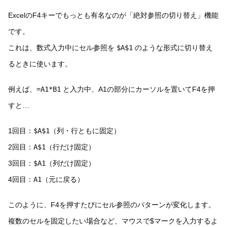
ExcelのF4キーでもっとも有名なのが「絶対参照の切り替え」機能
です。
これは、数式入力中にセル参照を
$A$1
のような形式に切り替え
るときに使います。
例えば、
=A1*B1
と入力中、A1の部分にカーソルを置いてF4を押
すと…
1回目：
$A$1
（列・行ともに固定）
2回目：
A$1
（行だけ固定）
3回目：
$A1
（列だけ固定）
4回目：
A1
（元に戻る）
このように、F4を押すたびにセル参照のパターンが変化します。
複数のセルを固定したい場合など、マウスで$マークを入力するよ