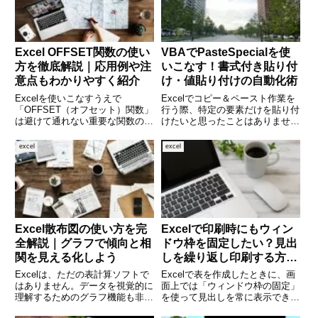
たびに時間がかかってストレ
F
Excel OFFSET関数の使い
VBAでPasteSpecialを使
方を徹底解説｜応用例や注
いこなす！書式付き貼り付
意点もわかりやすく紹介
け・値貼り付けの自動化術
Excelを使いこなすうえで
Excelでコピー＆ペースト作業を
「OFFSET（オフセット）関数」
行う際、特定の要素だけを貼り付
は避けて通れない重要な関数のひ
けたいと思ったことはありません
とつです。一見難しそうに見えま
か？たとえば、「値だけ」「書式
すが、使いこなせば「動的なセル
だけ」「数式なしでセルの内容だ
excel
excel
参照」や「柔軟なデータ抽出」が
け」といった処理をVBAで自動
可能になり、表計算の幅がグンと
化したい場面は多々あります。そ
広がります。本記事では、OF
んな時に活躍するのが Pa
Excel散布図の使い方を完
Excelで印刷時にもウィン
全解説｜グラフで傾向と相
ドウ枠を固定したい？見出
関を見える化しよう
しを繰り返し印刷する方法
を徹底解説！
Excelは、ただの表計算ソフトで
Excelで表を作成したときに、画
はありません。データを視覚的に
面上では「ウィンドウ枠の固定」
理解するためのグラフ機能も非常
を使って見出しを常に表示できる
に充実しており、その中でも「散
のに、いざ印刷してみるとページ