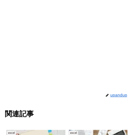
upandup
関連記事
excel
excel