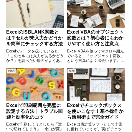
ExcelのISBLANK関数と
Excel VBAのオブジェクト
は？セルが未入力かどうか
変数とは？初心者にもわか
を簡単にチェックする方法
りやすく使い方と注意点を
解説
Excelでデータを扱っていると、
Excel VBAを使ってマクロを組ん
「このセルには入力があるかどう
でいると、「オブジェクト変数」
か？」を調べたい場面がよくあり
という言葉によく出会います。で
ます。たとえば、アンケートの未
すが、初学者にとっては「何がオ
回答者を見つけたり、請求金額が
ブジェクトで、変数とは何が違う
excel
excel
未入力の取引だけを抽出したりと
の？」といった疑問が出てくるこ
いった場面です。そんなときに便
とも多いはずです。本記事では、
利なのが、ISBLANK関
VBAにおけるオブジェ
Excelで印刷範囲を完璧に
Excelでチェックボックス
設定する方法｜トラブル回
を使いこなす！基本操作か
避と効率化のコツ
ら活用術まで完全ガイド
Excelで印刷しようとしたら「途
Excelは表計算ソフトとして非常
中で切れてしまう」「余白が変」
に優れていますが、実は“チェッ