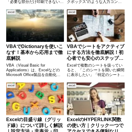
「必要な部分だけ印刷できない」
クボックス”のような入力コント
といった経験はありませんか。実
ロールを使うことで、作業効率が
は、印刷範囲の設定を理解してお
さらにアップするのをご存じでし
excel
excel
くことで、これらの問題は簡単に
ょうか。チェックリストの作成、
解決できます。この記事では、
タスク管理、条件付き書式との連
Excelの印刷範囲の基本か
携など、アイデア次第で様々
VBAでDictionaryを使いこ
VBAでシートをアクティブ
なす！基本から応用まで徹
にする方法を徹底解説！初
底解説
心者でも安心のステップガ
イド
VBA（Visual Basic for
Excelで複数のシートを扱ってい
Applications）は、Excelなどの
ると、「このシートを開いた瞬間
Microsoft Office製品を自動化す
に表示したい」「特定のシートに
るために非常に便利なプログラミ
自動的に切り替えたい」といった
ング言語です。その中でも
場面がよくあります。そんなとき
excel
excel
「Dictionary（ディクショナ
に便利なのが、VBA（Visual
リ）」は、データ
Basic for Applications）を使
Excelの目盛り線（グリッ
ExcelのHYPERLINK関数
ド線）について詳しく解説
の使い方｜クリック一つで
｜設定方法・非表示・印
アクセスできる便利なリン