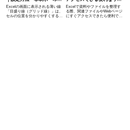
刷・色変更まで徹底解説
ク作成
Excelの画面に表示される薄い線
Excelで資料やファイルを整理す
「目盛り線（グリッド線）」は、
る際、関連ファイルやWebページ
セルの位置を分かりやすくするた
にすぐアクセスできたら便利です
めの大切なガイドです。普段は何
よね。そんな時に役立つのが
気なく使っている目盛り線です
「HYPERLINK関数」です。この
が、「非表示にしたい」「印刷し
関数を使えば、セルにURLやファ
たい」「色を変えたい」「罫線と
イルパスを埋め込み、クリック一
何が違うの？」など、意外と知
つで該当先にジャンプ