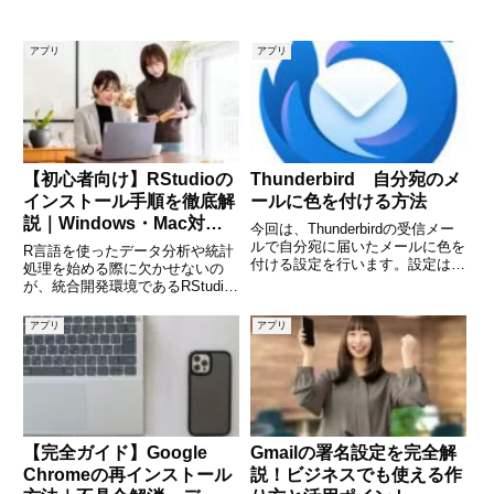
アプリ
アプリ
【初心者向け】RStudioの
Thunderbird 自分宛のメ
インストール手順を徹底解
ールに色を付ける方法
説｜Windows・Mac対応
今回は、Thunderbirdの受信メー
で迷わない導入方法
ルで自分宛に届いたメールに色を
R言語を使ったデータ分析や統計
付ける設定を行います。設定は、
処理を始める際に欠かせないの
「メッセージフィルター」を使い
が、統合開発環境であるRStudio
ます。検証したThunderbirdのバ
です。しかし、「どこからダウン
ージョン 128.1.0esr (64ビット)
ロードするの？」「Rも必要な
アプリ
アプリ
(adsbygoogl
の？」といった疑問を持つ方も多
いのではないでしょうか。本記事
では、RStudioのインス
【完全ガイド】Google
Gmailの署名設定を完全解
Chromeの再インストール
説！ビジネスでも使える作