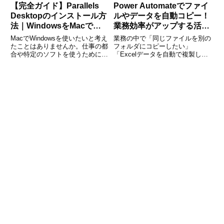
【完全ガイド】Parallels
Power Automateでファイ
Desktopのインストール方
ルやデータを自動コピー！
法｜WindowsをMacで動
業務効率がアップする活用
かす手順をわかりやすく解
術
MacでWindowsを使いたいと考え
業務の中で「同じファイルを別の
説
たことはありませんか。仕事の都
フォルダにコピーしたい」
合や特定のソフトを使うために、
「Excelデータを自動で複製した
Windows環境が必要になるケース
い」「SharePointのデータを別の
は少なくありません。そんなとき
場所に移したい」などの場面は少
に便利なのがParallels Desktopで
なくありません。これを手作業で
す。本記事では、Parall
繰り返すと、地味ですが時間がか
かります。そんなときに