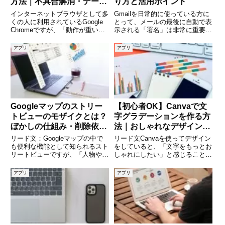
方法｜不具合解消・データ
り方と活用ポイント
引き継ぎ・注意点まで徹底
インターネットブラウザとして多
Gmailを日常的に使っている方に
解説
くの人に利用されているGoogle
とって、メールの最後に自動で表
Chromeですが、「動作が重い」
示される「署名」は非常に重要な
「突然クラッシュする」「ページ
要素です。署名をうまく活用する
が正常に表示されない」といった
ことで、相手に信頼感を与えた
アプリ
アプリ
トラブルに悩まされることがあり
り、連絡先をスムーズに伝えたり
ます。こうした問題を解決する有
することができます。特にビジネ
効な手段の一つが「再
スシーンでは、署名の内容や見
Googleマップのストリー
【初心者OK】Canvaで文
トビューのモザイクとは？
字グラデーションを作る方
ぼかしの仕組み・削除依
法｜おしゃれなデザインを
頼・注意点まで徹底解説
簡単に実現
リード文：Googleマップの中で
リード文Canvaを使ってデザイン
も便利な機能として知られるスト
をしていると、「文字をもっとお
リートビューですが、「人物や車
しゃれにしたい」と感じることは
のナンバーがぼかされているのは
ありませんか。そんなときにおす
なぜ？」「自宅もモザイクにでき
すめなのが「文字グラデーショ
アプリ
アプリ
るの？」と疑問に思ったことはあ
ン」です。単色の文字よりも華や
りませんか。ストリートビューの
かで、視線を引きつけるデザイン
モザイク処理は、プライバシ
を簡単に作ることができます。