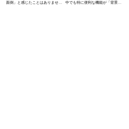
面倒」と感じたことはありません
中でも特に便利な機能が「背景透
か。そんな時に便利なのが、
過」です。画像の背景を消すこと
Google マップの「経路保存」機
で、ロゴ作成やバナー制作、プレ
能です。よく使うルートを保存し
ゼン資料などのクオリティを一気
ておけば、ワンタップでナビ開始
に高めることができます。しか
ができ、時間短縮にもつながり
し、「どうやって使うの？」「