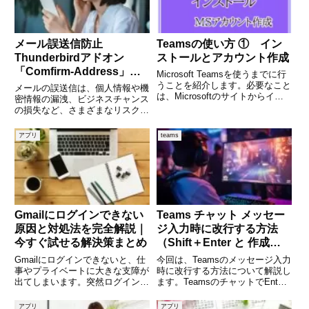
メール誤送信防止
Teamsの使い方 ① イン
Thunderbirdアドオン
ストールとアカウント作成
「Comfirm-Address」の
Microsoft Teamsを使うまでに行
使い方
うことを紹介します。必要なこと
メールの誤送信は、個人情報や機
は、Microsoftのサイトからイン
密情報の漏洩、ビジネスチャンス
ストールファイルをダウンロード
の損失など、さまざまなリスクを
し、インストールの実行。続い
引き起こす可能性があります。そ
て、Microsoftアカウントを作成
のため、メール誤送信を防止する
アプリ
teams
し、そのアカウントでTeamsに
ための対策を行うことは必須で
す。今回は、Thunderbirdeででき
るメール誤送信防止の
Gmailにログインできない
Teams チャット メッセー
原因と対処法を完全解説｜
ジ入力時に改行する方法
今すぐ試せる解決策まとめ
（Shift＋Enter と 作成ボ
ックス）
Gmailにログインできないと、仕
今回は、Teamsのメッセージ入力
事やプライベートに大きな支障が
時に改行する方法について解説し
出てしまいます。突然ログインで
ます。TeamsのチャットでEnter
きなくなると、「パスワードを忘
キーだけを押すと、入力中のメッ
れたのか」「アカウントが乗っ取
セージが送信されてしまいます。
アプリ
アプリ