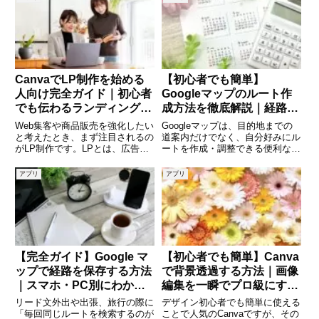
られたのか」と不安になる方も多
改行のつもりでEnterキーを押し
いでしょう。しかし、Gmailにロ
てしまうと、意図せずメッセージ
グインできない原因の多
を送信してしま
CanvaでLP制作を始める
【初心者でも簡単】
人向け完全ガイド｜初心者
Googleマップのルート作
でも伝わるランディングペ
成方法を徹底解説｜経路検
ージを作る方法
索からカスタマイズまで完
Web集客や商品販売を強化したい
Googleマップは、目的地までの
全ガイド
と考えたとき、まず注目されるの
道案内だけでなく、自分好みにル
がLP制作です。LPとは、広告や
ートを作成・調整できる便利なツ
SNS、検索結果などから訪れた
ールです。通勤や旅行、営業ルー
人に対して、商品購入や資料請
トの作成など、日常のさまざまな
アプリ
アプリ
求、問い合わせなど、特定の行動
シーンで役立ちます。しかし「ど
を促すための1ページ完結型の
うやってルートを作るの？」「経
Webページのことです。ただし
由地は追加できる？」と疑問
【完全ガイド】Google マ
【初心者でも簡単】Canva
ップで経路を保存する方法
で背景透過する方法｜画像
｜スマホ・PC別にわかり
編集を一瞬でプロ級にする
やすく解説
コツ
リード文外出や出張、旅行の際に
デザイン初心者でも簡単に使える
「毎回同じルートを検索するのが
ことで人気のCanvaですが、その