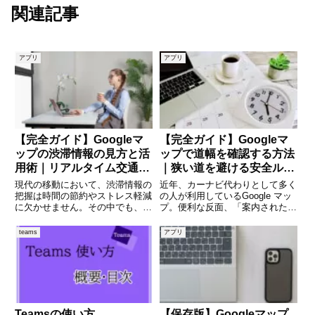
関連記事
アプリ
アプリ
【完全ガイド】Googleマ
【完全ガイド】Googleマ
ップの渋滞情報の見方と活
ップで道幅を確認する方法
用術｜リアルタイム交通を
｜狭い道を避ける安全ルー
使いこなす方法
トの探し方
現代の移動において、渋滞情報の
近年、カーナビ代わりとして多く
把握は時間の節約やストレス軽減
の人が利用しているGoogle マッ
に欠かせません。その中でも、ス
プ。便利な反面、「案内された道
マートフォン一つでリアルタイム
が狭すぎて困った」という経験は
の交通状況を確認できるのが
ありませんか。特に軽自動車や大
teams
アプリ
Googleマップ です。本記事で
型車、運転に不慣れな方にとっ
は、Googleマップの渋滞情報の
て、道幅の情報はとても重要で
仕組みから具体的な見方、
す。本記事では、Google
Teamsの使い方
【保存版】Googleマップ