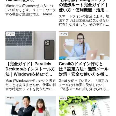
の徒歩ルート完全ガイド｜
MicrosoftのTeamsの使い方につ
使い方・便利機能・活用術
いて紹介します。リモートワーク
する機会が急激に増え、Teamsを
まで徹底解説
スマートフォンの普及により、地
使う機会が増えた方が多いと思い
図アプリは日常生活に欠かせない
ます。この記事では、インストー
存在となりました。その中でも、
ルから使い方トラブル対応までを
Googleマップは特に利用者が多
ご紹介します。Teamsの使い方
く、徒歩での移動時にも非常に便
アプリ
アプリ
1.Team
利な機能を備えています。「目的
地までどのくらい歩くのか知りた
い」「最短ルートを調べたい
【完全ガイド】Parallels
Gmailのドメイン許可と
Desktopのインストール方
は？設定方法・迷惑メール
法｜WindowsをMacで動
対策・安全な使い方を徹底
かす手順をわかりやすく解
解説
MacでWindowsを使いたいと考え
Gmailを使っていると、「特定の
説
たことはありませんか。仕事の都
メールだけ確実に受信したい」
合や特定のソフトを使うために、
「迷惑メールに振り分けられるの
Windows環境が必要になるケース
を防ぎたい」と感じることはあり
は少なくありません。そんなとき
ませんか。そんなときに役立つの
アプリ
office
に便利なのがParallels Desktopで
が「ドメイン許可」という設定で
す。本記事では、Parall
す。ドメイン許可を活用すれば、
信頼できる送信元からのメール