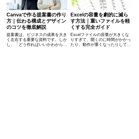
Canvaで作る提案書の作り
Excelの容量を劇的に減ら
方｜伝わる構成とデザイン
す方法｜重いファイルを軽
のコツを徹底解説
くする完全ガイド
提案書は、ビジネスの成果を大き
Excelファイルの容量が大きくな
く左右する重要な資料です。しか
りすぎて、開くのに時間がかかっ
し、「どう作ればいいかわからな
たり、動作が重くなったりして困
い」「見た目がダサくなる」「時
った経験はありませんか。特に業
間がかかる」と悩んでいる方も多
務で使うファイルでは、気づかな
いのではないでしょうか。そこで
いうちに不要なデータや設定が蓄
注目されているのが、誰でも簡単
積され、ファイルサイズが膨らん
におしゃれで見やすい資料が作れ
でしまうことがよくあります