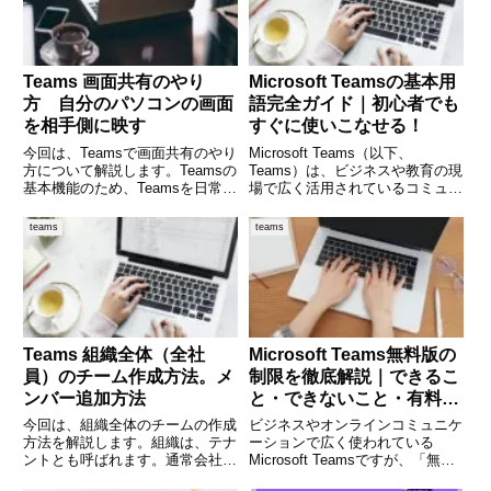
Teams 画面共有のやり
Microsoft Teamsの基本用
方 自分のパソコンの画面
語完全ガイド｜初心者でも
を相手側に映す
すぐに使いこなせる！
今回は、Teamsで画面共有のやり
Microsoft Teams（以下、
方について解説します。Teamsの
Teams）は、ビジネスや教育の現
基本機能のため、Teamsを日常的
場で広く活用されているコミュニ
に使われる方は、必須の機能で
ケーションツールです。チャット
す。 (adsbygoogle =
やビデオ会議、ファイル共有な
teams
teams
window.adsbygoogle ||
ど、業務効率を向上させる多くの
[]).push({});Te
機能が備わっています。しかし、
Teamsを使いこな
Teams 組織全体（全社
Microsoft Teams無料版の
員）のチーム作成方法。メ
制限を徹底解説｜できるこ
ンバー追加方法
と・できないこと・有料版
との違いまで完全ガイド
今回は、組織全体のチームの作成
ビジネスやオンラインコミュニケ
方法を解説します。組織は、テナ
ーションで広く使われている
ントとも呼ばれます。通常会社単
Microsoft Teamsですが、「無料
位で365の契約をしていますの
版でどこまで使えるのか？」「有