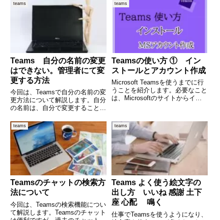
で、会社単位でテナントが存在す
料版との違いは何か？」と気にな
teams
teams
ることが多いと思われます。会社
る方も多いのではないでしょう
によっては、全社員をひとつのチ
か。無料で使えるのは魅力です
ームを作成し、全社員へメッセー
が、実際にはいくつかの制
Teams 自分の名前の変更
Teamsの使い方 ① イン
はできない。管理者にて変
ストールとアカウント作成
更する方法
Microsoft Teamsを使うまでに行
うことを紹介します。必要なこと
今回は、Teamsで自分の名前の変
は、Microsoftのサイトからイン
更方法について解説します。自分
ストールファイルをダウンロード
の名前は、自分で変更することは
し、インストールの実行。続い
できません。管理者に依頼し、名
て、Microsoftアカウントを作成
前を変更することになります。今
teams
teams
し、そのアカウントでTeamsに
回紹介する操作は、管理者が名前
を変更する手順になります。
(adsbygoogle =
Teamsのチャットの検索方
Teams よく使う絵文字の
法について
出し方 いいね 感謝 土下
座 心配 鳴く
今回は、Teamsの検索機能につい
て解説します。Teamsのチャット
仕事でTeamsを使うようになり、