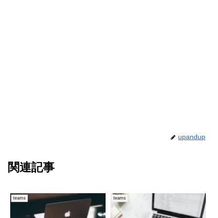
upandup
関連記事
teams
teams