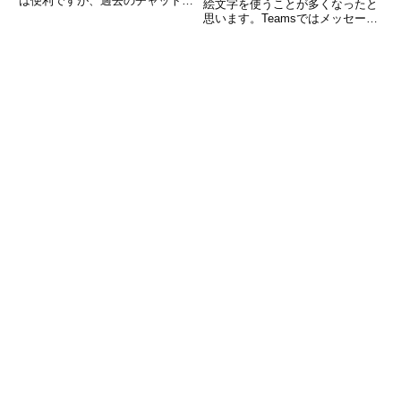
は便利ですが、過去のチャットを
絵文字を使うことが多くなったと
探そうとするのは、難しくないで
思います。Teamsではメッセージ
しょうか。マウスで操作する場合
への反応として様々な感情を表す
は、スクロールバーをクリックし
絵文字があります。状況に応じ
チャットを探すことになります。
て、絵文字を使うことになります
なかなか探せなくてイラ
ので、よく使う絵文字は覚えてお
いたほうがよいです。今回