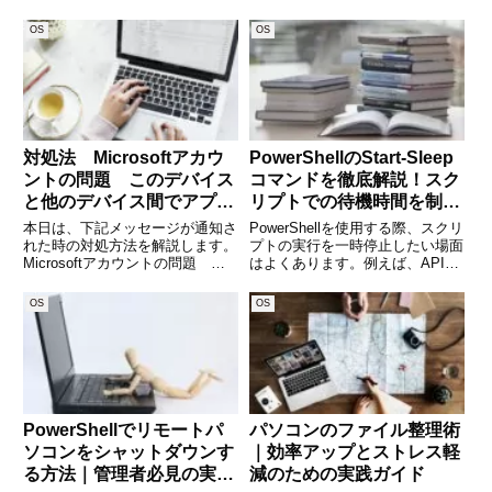
ネットワークインターフェースを
PowerShellのGet-Volumeコマン
持つサーバー環境や、仮想マシン
ドです。GUIの「ディスクの管
OS
OS
上の構成変更時などには、不要に
理」では時間がかかる場面でも、
なったIPアドレスを適切に削除す
PowerShellを使えば一瞬でボリュ
ることで、トラブルを未然に
ーム
対処法 Microsoftアカウ
PowerShellのStart-Sleep
ントの問題 このデバイス
コマンドを徹底解説！スク
と他のデバイス間でアプリ
リプトでの待機時間を制御
を引き続き使用するには、
する方法
本日は、下記メッセージが通知さ
PowerShellを使用する際、スクリ
ここを選択してMicrosoft
れた時の対処方法を解説します。
プトの実行を一時停止したい場面
Microsoftアカウントの問題 こ
はよくあります。例えば、APIの
アカウントにサイインしま
のデバイスと他のデバイス間でア
レスポンスを待つ、次のコマンド
す。
プリを引き続き使用するには、こ
実行の間隔を調整する、システム
OS
OS
こを選択してMicrosoftアカウン
の負荷を軽減するために待機する
トにサイインします。
など、さまざまな用途がありま
(adsbygoogl
す。そんなときに便利
PowerShellでリモートパ
パソコンのファイル整理術
ソコンをシャットダウンす
｜効率アップとストレス軽
る方法｜管理者必見の実践
減のための実践ガイド