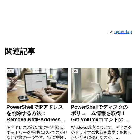
upandup
関連記事
OS
OS
PowerShellでIPアドレス
PowerShellでディスクの
を削除する方法：
ボリューム情報を取得！
Remove-NetIPAddressコ
Get-Volumeコマンドの使
マンドの使い方を徹底解説
い方徹底解説
IPアドレスの設定変更や削除は、
Windows環境において、ディスク
ネットワーク管理において欠かせ
やドライブの状態を素早く把握し
ない作業の一つです。特に複数の
たいときに便利なのが、