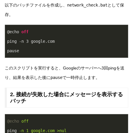
以下のバッチファイルを作成し、
network_check.bat
として保
存。
@echo 
off
ping -n 
3
 google.com

pause
このスクリプトを実行すると、Googleのサーバーへ3回pingを送
り、結果を表示した後に
pause
で一時停止します。
2. 接続が失敗した場合にメッセージを表示する
バッチ
@echo
off
ping
-n 1 google.com >nul