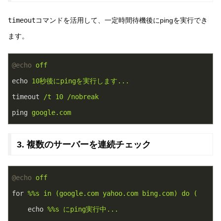
timeout
コマンドを活用して、一定時間待機後にpingを実行でき
ます。
@echo
off
echo
10秒後にpingを実行します...
timeout
/t 10 /nobreak
ping
google.com
3. 複数のサーバーを連続チェック
@echo
off
for
%%s in (google.com yahoo.com bing.com) do (
echo
%%s にping実行中...