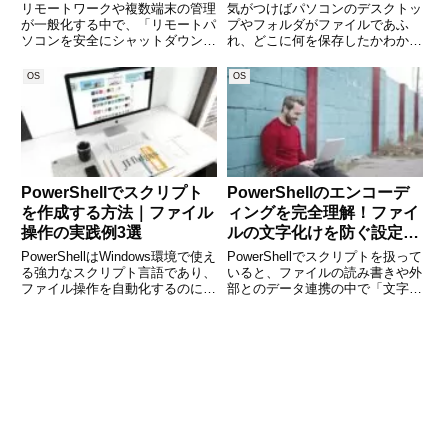
ガイド
リモートワークや複数端末の管理
気がつけばパソコンのデスクトッ
が一般化する中で、「リモートパ
プやフォルダがファイルであふ
ソコンを安全にシャットダウンす
れ、どこに何を保存したかわから
る方法」は、システム管理者や上
なくなってしまう…。そんな経験
級ユーザーにとって重要なスキル
はありませんか。ファイルが散ら
OS
OS
のひとつです。この記事では、
かっていると探す時間が増えるだ
Windows PowerShellを使って、
けでなく、作業効率も大きく下が
ネットワーク上の
ります。さらに、誤って古いファ
イ
PowerShellでスクリプト
PowerShellのエンコーデ
を作成する方法｜ファイル
ィングを完全理解！ファイ
操作の実践例3選
ルの文字化けを防ぐ設定と
活用法
PowerShellはWindows環境で使え
PowerShellでスクリプトを扱って
る強力なスクリプト言語であり、
いると、ファイルの読み書きや外
ファイル操作を自動化するのに最
部とのデータ連携の中で「文字化
適です。日々の作業を効率化する
け」が起きることがあります。特
ために、PowerShellを活用できる
に日本語環境では、エンコーディ
場面は多くあります。本記事で
ング（文字コード）の違いによっ
は、PowerShellのスクリプト
て思わぬ不具合に直面すること
も。この記事では、Po