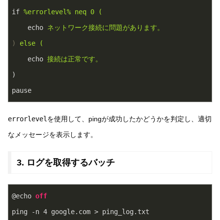
if
%errorlevel% neq 0 (
echo
ネットワーク接続に問題があります。
)
else (
echo
接続は正常です。
)
pause
errorlevel
を使用して、pingが成功したかどうかを判定し、適切
なメッセージを表示します。
3. ログを取得するバッチ
@echo 
off
ping -n 
4
 google.com > ping_log.txt