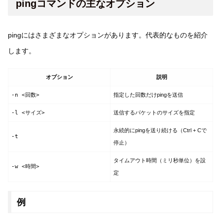
pingコマンドの主なオプション
pingにはさまざまなオプションがあります。代表的なものを紹介
します。
オプション
説明
-n <回数>
指定した回数だけpingを送信
-l <サイズ>
送信するパケットのサイズを指定
永続的にpingを送り続ける（Ctrl + Cで
-t
停止）
タイムアウト時間（ミリ秒単位）を設
-w <時間>
定
例