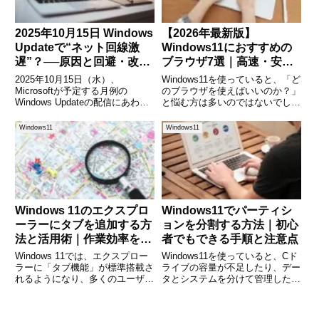
2025年10月15日 Windows
【2026年最新版】
Updateで“ネット回線激
Windows11におすすめの
遅”？──原因と回避・改善
ブラウザ7選｜高速・安
ガイド
全・用途別に徹底比較
2025年10月15日（水）、
Windows11を使っていると、「ど
Microsoftが予定する月例の
のブラウザを使えばいいのか？」
Windows Updateの配信にあわせ
と悩む方は多いのではないでしょ
て、多くのユーザーが「ネットが
うか。標準で使えるブラウザもあ
遅い」「クラウドサービスにつな
りますが、用途や使い方によって
Windows11
Windows11
がりにくい」といった現象を体験
最適なブラウザは大きく変わりま
する可能性があります。本記事で
す。仕事で効率を上げたい人、動
は、なぜこの日
画やゲームを快適に楽し
Windows 11のエクスプロ
Windows11でパーティシ
ーラーにタブを追加する方
ョンを分割する方法｜初心
法と活用術｜作業効率を劇
者でもできる手順と注意点
的にアップする使い方
Windows 11では、エクスプロー
Windows11を使っていると、Cド
ラーに「タブ機能」が標準搭載さ
ライブの容量が不足したり、デー
れるようになり、多くのユーザー
タとシステムを分けて管理したく
にとってファイル管理がより便利
なることがあります。そんなとき
になりました。これまで複数ウィ
に役立つのが「パーティションの
ンドウを開いていた操作も、1つ
分割」です。パーティションと