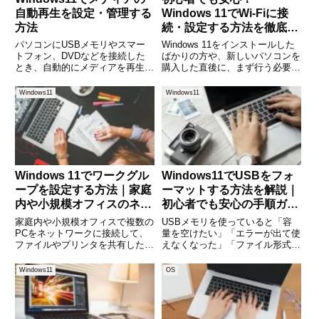
自動再生を設定・管理する
Windows 11でWi-Fiに接
方法
続・設定する方法を徹底解
説
パソコンにUSBメモリやスマー
Windows 11をインストールした
トフォン、DVDなどを接続した
ばかりの方や、新しいパソコンを
とき、自動的にメディアを再生す
購入した直後に、まず行う必要が
る機能を「自動再生」と呼びま
ある設定のひとつがWi-Fiへの接
す。便利な反面、意図せずアプリ
続です。最近のノートパソコンや
Windows11
Windows11
が立ち上がったり、セキュリティ
デスクトップパソコンは、ほとん
上のリスクを心配したりする人も
どがWi-Fiに標準対応しています
少なくありません。特にWindo
が、設定方法が
Windows 11でワークグル
Windows11でUSBをフォ
ープを設定する方法｜家庭
ーマットする方法を解説｜
内や小規模オフィスのネッ
初心者でも安心の手順ガイ
トワーク共有に役立つ！
ド
家庭内や小規模オフィスで複数の
USBメモリを使っていると「容
PCをネットワークに接続して、
量を空けたい」「エラーが出て使
ファイルやプリンタを共有したい
えなくなった」「ファイル形式を
と考えたときに便利なのが
変えたい」といった場面で「フォ
「Workgroup（ワークグルー
ーマット」が必要になります。特
Windows11
OS
プ）」です。特にWindows 11で
にWindows11を使っている方の中
は、シンプルなネットワーク設定
には、設定画面やエクスプローラ
で複数台のパソコンをグル
ーの操作が以前のWin