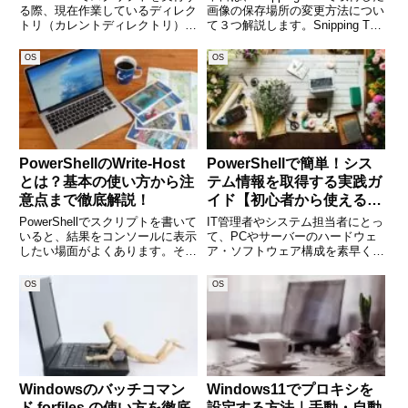
る際、現在作業しているディレク
画像の保存場所の変更方法につい
トリ（カレントディレクトリ）を
て３つ解説します。Snipping Tool
知ることは非常に重要です。その
は、Windows標準でインストール
ために使用するのがGet-Location
されているアプリで「画面全
OS
OS
コマンドです。このコマンドを使
体」、「アクティブウィンド
えば、現在の作業ディレクトリを
ウ」、「自由形式の領域」をキャ
取得した
プチ
PowerShellのWrite-Host
PowerShellで簡単！シス
とは？基本の使い方から注
テム情報を取得する実践ガ
意点まで徹底解説！
イド【初心者から使えるコ
マンド例付き】
PowerShellでスクリプトを書いて
IT管理者やシステム担当者にとっ
いると、結果をコンソールに表示
て、PCやサーバーのハードウェ
したい場面がよくあります。そん
ア・ソフトウェア構成を素早く把
なときによく使われるのがWrite-
握することは日常的に求められる
Hostコマンドです。直感的に使
作業です。そんな時に活用できる
OS
OS
える便利なコマンドですが、実は
のが、Windows標準のスクリプト
使い方に注意が必要な場面もあり
言語「PowerShell」。この記事で
ます。この記
は、Powe
Windowsのバッチコマン
Windows11でプロキシを
ド forfiles の使い方を徹底
設定する方法｜手動・自動