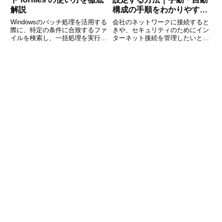
解説
構成の手順をわかりやすく
解説
Windowsのバッチ処理を活用する
会社のネットワークに接続すると
際に、特定の条件に合致するファ
きや、セキュリティのためにイン
イルを検索し、一括処理を実行で
ターネット接続を管理したいとき
きる便利なコマンドが forfiles で
に欠かせないのが「プロキシ設
す。ファイルの整理、古いファイ
定」です。特にWindows11では、
ルの削除、ログの管理などに役立
手動と自動の両方でプロキシを設
ちます。本記事では、forfiles コ
定できる機能が搭載されており、
マ
用途に応じて柔軟に使い分