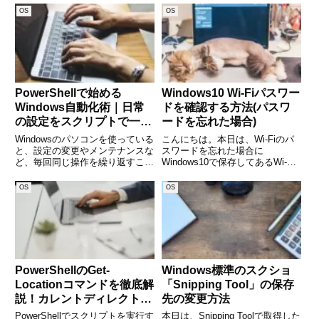
OS
OS
PowerShellで始める
Windows10 Wi-Fiパスワー
Windows自動化術｜日常
ドを確認する方法(パスワ
の設定をスクリプトで一括
ードを忘れた場合)
管理
Windowsのパソコンを使っている
こんにちは。本日は、Wi-Fiのパ
と、設定の変更やメンテナンスな
スワードを忘れた場合に
ど、毎回同じ操作を繰り返すこと
Windows10で保存してあるWi-Fi
がよくあります。たとえば、不要
のパスワードの確認方法を紹介し
なサービスの停止、特定のアプリ
ます。例えば、Windows10での
OS
OS
の起動、環境変数の設定など、手
Wi-Fi接続は保存してあるけどス
作業では時間がかかるものばかり
マホでWi-Fiに接続しようとし
です。そんなときに役立つ
て、パスワ
PowerShellのGet-
Windows標準のスクショ
Locationコマンドを徹底解
「Snipping Tool」の保存
説！カレントディレクトリ
先の変更方法
の取得と活用方法
PowerShellでスクリプトを実行す
本日は、Snipping Toolで取得した