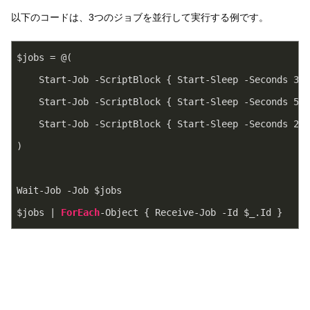
以下のコードは、3つのジョブを並行して実行する例です。
$jobs = @(

    Start-Job -ScriptBlock { Start-Sleep -Seconds 
3
; 
    Start-Job -ScriptBlock { Start-Sleep -Seconds 
5
; 
    Start-Job -ScriptBlock { Start-Sleep -Seconds 
2
; 
)

Wait-Job -Job $jobs

$jobs | 
ForEach
-Object { Receive-Job -Id $_.Id }