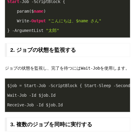
Start
-Job -ScriptBlock {

    param($
name
)

    Write-
Output
"こんにちは、$name さん"
} -ArgumentList 
"太郎"
2. ジョブの状態を監視する
ジョブの状態を監視し、完了を待つには
Wait-Job
を使用します。
$job = Start-Job -ScriptBlock { Start-Sleep -Seconds 
Wait-Job -Id $job.Id

Receive-Job -Id $job.Id
3. 複数のジョブを同時に実行する