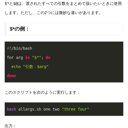
$*
と
$@
は、渡されたすべての引数をまとめて扱いたいときに使用
します。ただし、この2つには微妙な違いがあります。
$*の例：
#
!/bin/bash
for arg 
in
"$*"
; 
do
echo
"引数：
$arg
"
done
このスクリプトを次のように実行します：
bash
 allargs.sh one two 
"three four"
出力：