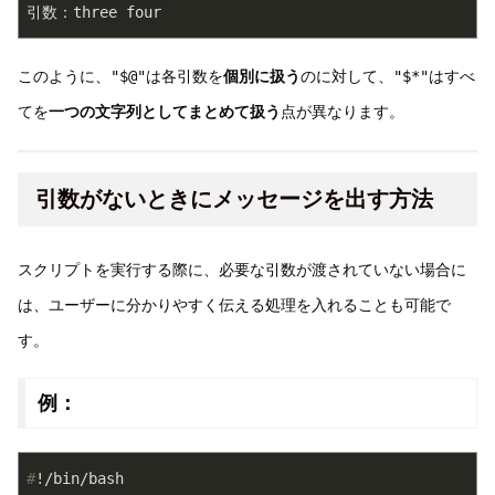
引数：three four
このように、
"$@"
は各引数を
個別に扱う
のに対して、
"$*"
はすべ
てを
一つの文字列としてまとめて扱う
点が異なります。
引数がないときにメッセージを出す方法
スクリプトを実行する際に、必要な引数が渡されていない場合に
は、ユーザーに分かりやすく伝える処理を入れることも可能で
す。
例：
#
!/bin/bash