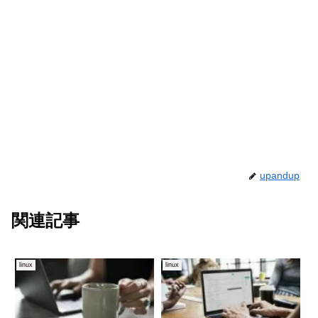
upandup
関連記事
linux
linux