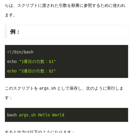
らは、スクリプトに渡された引数を順番に参照するために使われ
ます。
例：
#
!/bin/bash
echo 
"1番目の引数：
$1
"
echo
"2番目の引数：
$2
"
このスクリプトを
args.sh
として保存し、次のように実行しま
す：
bash
args.sh Hello World
すると出力は以下のようになります：