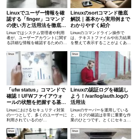
Linuxでユーザー情報を確
Linuxのsortコマンド徹底
認する「finger」コマンド
解説｜基本から実用例まで
の使い方と活用法を徹底解
わかりやすく紹介
説
Linuxではシステム管理者や利用
Linuxのコマンドライン操作で
者が、ユーザーアカウントに関す
は、テキストファイルや出力結果
る詳細な情報を確認するための便
を整えて表示することがよくあり
利なコマンドがいくつかありま
ます。なかでも並び替え（ソー
す。中でも「finger」コマンド
ト）処理は、ログ解析やレポート
linux
linux
は、ユーザーのログイン情報や本
作成など、さまざまな場面で欠か
名、ホームディレクトリなどを素
せない作業です。「sort」コマン
早く一覧で表示してくれる
ドは、テキストの並び替えを
「ufw status」コマンドで
Linuxの認証ログを確認し
確認！UFWファイアウォ
よう！/var/log/auth.logの
ールの状態を把握する基本
活用法
と応用
Linuxにおけるセキュリティ対策
Linuxのサーバーを運用している
の一つとして、多くのユーザーに
と、ログの確認は非常に重要な作
利用されているのが
業のひとつです。とくにセキュリ
UFW（Uncomplicated Firewall）
ティ面で重要となるのが「認証ロ
です。UFWはその名の通り「簡
グ」です。ユーザーのログイン情
linux
linux
単なファイアウォール」で、
報、不正なアクセスの試行、