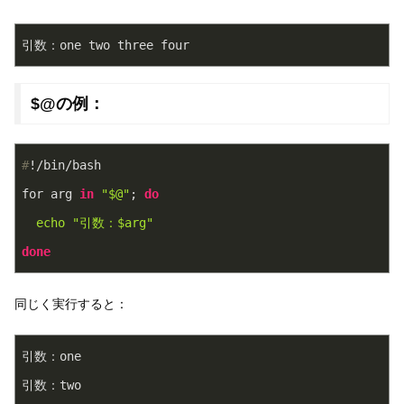
引数：one two three four
$@の例：
#
!/bin/bash
for arg 
in
"
$@
"
; 
do
echo
"引数：
$arg
"
done
同じく実行すると：
引数：one
引数：two