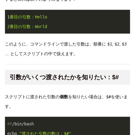
1
番目の引数：Hello
2番目の引数：World
このように、コマンドラインで渡した引数は、順番に
$1
,
$2
,
$3
… としてスクリプトの中で扱えます。
引数がいくつ渡されたかを知りたい：$#
スクリプトに渡された引数の
個数
を知りたい場合は、
$#
を使いま
す。
#
!/bin/bash
echo 
"渡された引数の数は：
$#
"