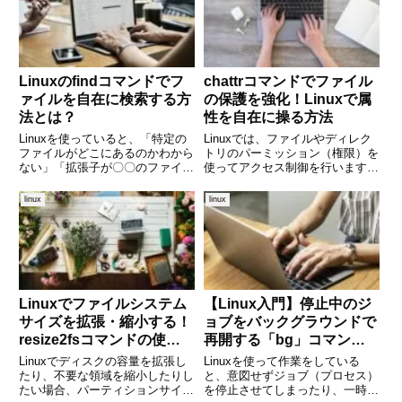
iptablesをより直感的に扱えるよ
sudoコマンドの使用履歴など、
うにしたフ
重要な手がかりがすべて記録さ
Linuxのfindコマンドでフ
chattrコマンドでファイル
ァイルを自在に検索する方
の保護を強化！Linuxで属
法とは？
性を自在に操る方法
Linuxを使っていると、「特定の
Linuxでは、ファイルやディレク
ファイルがどこにあるのかわから
トリのパーミッション（権限）を
ない」「拡張子が〇〇のファイル
使ってアクセス制御を行います
だけを見つけたい」といった場面
が、それだけでは不十分な場合も
によく出くわします。そんな時に
あります。特に、誤ってファイル
linux
linux
強力な力を発揮するのが、findコ
を削除してしまう、あるいは悪意
マンドです。このコマンドを使え
あるスクリプトから大事なファイ
ば、名前、種類、更新日
ルを守りたいといったケースで
Linuxでファイルシステム
【Linux入門】停止中のジ
サイズを拡張・縮小する！
ョブをバックグラウンドで
resize2fsコマンドの使い
再開する「bg」コマンド
方と注意点を解説
の使い方とは？
Linuxでディスクの容量を拡張し
Linuxを使って作業をしている
たり、不要な領域を縮小したりし
と、意図せずジョブ（プロセス）
たい場合、パーティションサイズ
を停止させてしまったり、一時的