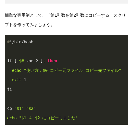
簡単な実用例として、「第1引数を第2引数にコピーする」スクリ
プトを作ってみましょう。
#
!/bin/bash
if [ 
$#
 -ne 2 ]; 
then
echo
"使い方：
$0
 コピー元ファイル コピー先ファイル"
exit
 1
fi
cp 
"
$1
"
"
$2
"
echo
"
$1
 を 
$2
 にコピーしました"