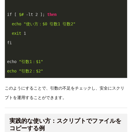
if [ 
$#
 -lt 2 ]; 
then
echo
"使い方：
$0
 引数1 引数2"
exit
 1
fi
echo 
"引数1：
$1
"
echo
"引数2：
$2
"
このようにすることで、引数の不足をチェックし、安全にスクリ
プトを運用することができます。
実践的な使い方：スクリプトでファイルを
コピーする例