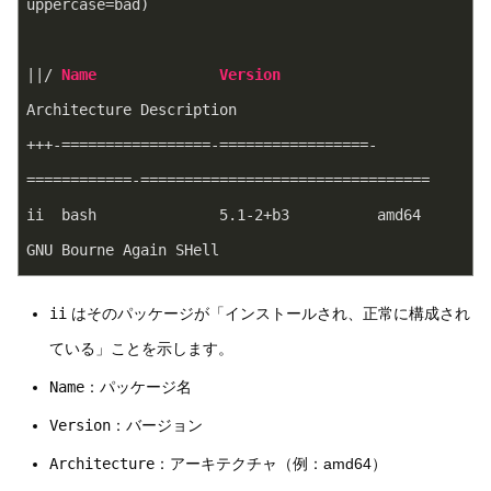
uppercase=bad)  
||/ 
Name
Version
Architecture Description  
+++-=================-=================-
============-=================================  
ii  bash              
5.1
-2
+b3          amd64        
GNU Bourne Again SHell  
ii
はそのパッケージが「インストールされ、正常に構成され
ている」ことを示します。
Name
：パッケージ名
Version
：バージョン
Architecture
：アーキテクチャ（例：amd64）