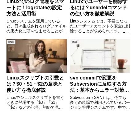
Linuxでのログ管理をスマ
Linuxでユーザーを削除す
ートに！logrotateの設定
るには？userdelコマンド
方法と活用術
の使い方を徹底解説
Linuxシステムを運用している
Linuxシステムでは、不要になっ
と、日々生成されるログファイル
たユーザーアカウントを安全に削
の肥大化に頭を悩ませることがあ
除することが求められます。この
ります。ログが溜まりすぎると、
とき活躍するのがuserdelコマン
ディスク容量を圧迫したり、障害
ドです。このコマンドは非常にシ
linux
linux
発生時の調査がしづらくなったり
ンプルで強力ですが、正しく使わ
と、さまざまな問題を引き起こし
なければユーザーのデータが残っ
かねません。こうしたログ管理
たままになったり、逆
Linuxスクリプトの引数と
svn commitで変更を
は？$0・$1・$2の意味と
Subversionに反映する方
使い方を徹底解説
法：基本からエラー対策ま
で詳しく解説
Linuxでシェルスクリプトを書く
Subversion（SVN）は、今でも
ときに登場する「$0」「$1」
多くの現場で利用されているバー
「$2」などの記号。初めて見る
ジョン管理システムです。中で
と「何これ？」と戸惑ってしまう
も、ローカルの変更をリポジトリ
かもしれませんが、これはスクリ
に反映させるために使う「svn
プトの引数を表す特殊な変数で
commit」コマンドは、日常的に
す。スクリプトを汎用的に動かす
使う重要な操作です。この記事で
ためには、こうした引数の扱い
は、svn co