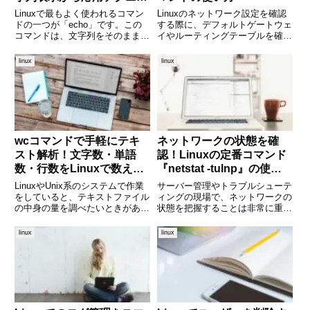
クまで
Linuxで最もよく使われるコマン
Linuxのネットワーク設定を確認
ドの一つが「echo」です。この
する際に、デフォルトゲートウェ
コマンドは、文字列をそのまま表
イやルーティングテーブルを確認
示するだけというシンプルな動作
することは非常に重要です。その
をしますが、シェルスクリプトや
中で便利なコマンドの一つが
linux
linux
日常的な作業の中で非常に便利に
netstat -nrです。本記事では、
活用されます。初心者にも扱いや
netstat -nrコマンドの基本的な使
すく、使いこなせばより効
い方から
wcコマンドで手軽にテキ
ネットワークの状態を確
スト解析！文字数・単語
認！Linuxの定番コマンド
数・行数をLinuxで数える
『netstat -tulnp』の使い
方法
方を徹底解説
LinuxやUnix系のシステムで作業
サーバー管理やトラブルシューテ
をしていると、テキストファイル
ィングの現場で、ネットワークの
の中身の量を調べたいときがあり
状態を把握することは非常に重要
ます。たとえば「このファイルは
です。Linuxにはネットワーク接
何行あるのか？」「この文章には
続状況を簡単に確認できる便利な
linux
linux
何文字含まれているのか？」とい
コマンドがいくつもありますが、
った基本的な情報を知りたい場面
その中でも代表的なものが
です。そんな時に便利な
「netstat」です。この記事