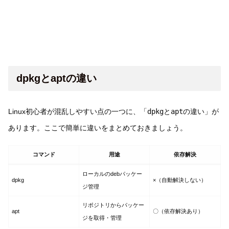
dpkgとaptの違い
Linux初心者が混乱しやすい点の一つに、「
dpkg
と
apt
の違い」が
あります。ここで簡単に違いをまとめておきましょう。
コマンド
用途
依存解決
ローカルのdebパッケー
dpkg
×（自動解決しない）
ジ管理
リポジトリからパッケー
apt
〇（依存解決あり）
ジを取得・管理