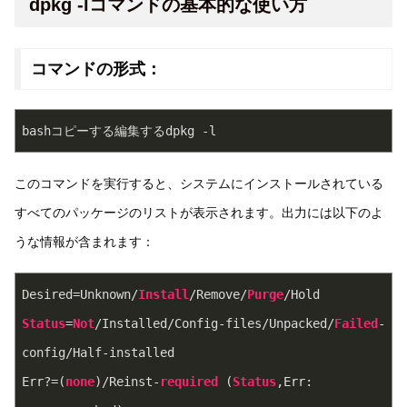
dpkg -lコマンドの基本的な使い方
コマンドの形式：
bashコピーする編集する
このコマンドを実行すると、システムにインストールされている
すべてのパッケージのリストが表示されます。出力には以下のよ
うな情報が含まれます：
Desired=Unknown/
Install
/Remove/
Purge
/Hold  
Status
=
Not
/Installed/Config-files/Unpacked/
Failed
-
config/Half-installed  
Err?=(
none
)/Reinst-
required
 (
Status
,Err: 