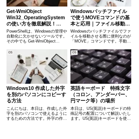
Get-WmiObject
Windowsバッチファイル
Win32_OperatingSystem
で使うMOVEコマンドの基
の使い方を徹底解説！
本と応用｜ファイル移動の
PowerShellでOS情報を取
自動化を極める
PowerShellは、Windowsの管理や
Windowsのバッチファイルでファ
得する方法
自動化に欠かせないツールです。
イルを移動させる際に便利なのが
その中でも Get-WmiObject
「MOVE」コマンドです。手動で
Win32_OperatingSystem は、OS
ファイルを整理する手間を省き、
の詳細情報を取得するための強力
効率的なファイル管理を実現でき
OS
OS
なコマンドです。本記事では、こ
ます。本記事では、MOVEコマン
のコマンドの
ドの基本的な使い方から、応用テ
クニック、エラー対策
Windows10 作成した外字
英語キーボード 特殊文字
を別のパソコンにコピーす
（コロン、アンダーバー、
る方法
円マーク等）の場所
こんにちは、本日は、作成した外
本日は、US(英語)キーボードの特
字を別のパソコンで使えるように
殊記号の配置について解説いたし
するための方法です。外字の作り
ます。US(英語)キーボードを使う
方は、こちらにまとめています。
時、特殊記号の位置がJIS(日本
Windows10 外字エディタの起動
語)キーボードの配置と違うので
方法、使い方 (adsbygoogle =
困ったことがあります。
window.adsbygoogle
(adsbygoogle = window.adsbyg