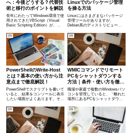
へ：今後どうする？代替技
Linuxでのパッケージ管理
術と移行のポイントを解説
を操る方法
長年にわたってWindows環境で使
Linuxにはさまざまなパッケージ
用されてきたVBScript（Visual
管理ツールがありますが、
Basic Scripting Edition）が、つ
Debian系のディストリビューシ
いに正式なサポート終了を迎える
ョン（Ubuntu、Debianなど）で
ことになりました。多くの企業や
使用されるのがdpkgコマンドで
OS
OS
システム管理者がバッチ処理やロ
す。dpkgはパッケージのインス
グインスクリプト
トール、削除、情報の取得など、
基本的な管理操
PowerShellのWrite-Host
WMICコマンドでリモート
とは？基本の使い方から注
PCをシャットダウンする
意点まで徹底解説！
方法｜条件・使い方を徹底
解説
PowerShellでスクリプトを書いて
職場や家庭で複数のWindowsパソ
いると、結果をコンソールに表示
コンを管理していると、「離れた
したい場面がよくあります。そん
場所にあるPCをシャットダウン
なときによく使われるのがWrite-
したい」という場面が出てきま
Hostコマンドです。直感的に使
す。そんなとき便利なのが、
OS
OS
える便利なコマンドですが、実は
Windowsに標準搭載されている
使い方に注意が必要な場面もあり
WMIC（Windows Management
ます。この記
Inst