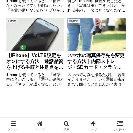
iPhoneを使っていると、「使わ
新しいiPhoneに機種変更したと
なくなったアプリを削除したい」
き、「写真は移行できたけど、そ
「容量が足りないのでアプリを整
れ以外のデータはどうなるの？」
理したい」と思う場面は多いもの
と不安になる方は多いのではない
です。しかし実際には、「削除ボ
でしょうか。実は、iPhoneのデ
iPhone
Android
タンが出てこない」「削除したは
ータ移行では写真以外にも、連絡
ずのアプリが残っている」「間違
先・LINE・アプリ・設定など、
って消してしまって復元でき
重要なデータが数多く
【iPhone】VoLTE設定を
スマホの写真保存先を変更
オンにする方法｜通話品質
する方法｜内部ストレー
を上げる手順と注意点を解
ジ・SDカード・クラウド
説
の使い分け
iPhoneを使っていると、「通話
スマホで写真を撮るたびに「容量
中に音がこもる」「通話が途切れ
が足りません」という通知が表示
る」「ネットが遅くなる」といっ
されて困っていませんか？実は、
た悩みを感じたことはありません
スマホの写真の保存先は「設定」
か。その原因の一つが、
で変更することができ、保存場所
VoLTE（ボルテ）の設定です。
を工夫することで容量不足を防げ
VoLTEとは、高音質で通話できる
ます。この記事では、Android・
仕組みのことで、これをオンに
iPhoneそれぞれの保
メニュー
ホーム
検索
トップ
サイドバー