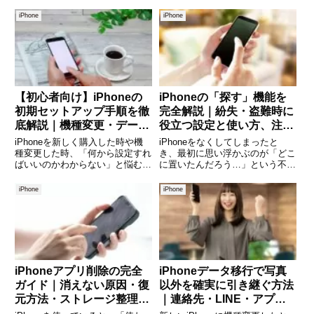
iPhone
iPhone
【初心者向け】iPhoneの
iPhoneの「探す」機能を
初期セットアップ手順を徹
完全解説｜紛失・盗難時に
底解説｜機種変更・データ
役立つ設定と使い方、注意
移行・最初にやること完全
点までわかりやすく紹介
iPhoneを新しく購入した時や機
iPhoneをなくしてしまったと
ガイド
種変更した時、「何から設定すれ
き、最初に思い浮かぶのが「どこ
ばいいのかわからない」と悩む方
に置いたんだろう…」という不安
は多いです。特に初めてiPhone
ではないでしょうか。自宅の中で
を使う方や、Androidから乗り換
見当たらない場合もあれば、外出
iPhone
iPhone
える方にとっては、設定項目が多
先で落とした可能性があり、焦っ
く不安に感じることもあるでしょ
てしまうことも少なくありませ
う。しかし、iP
ん。そんなときに心強い味方とな
iPhoneアプリ削除の完全
iPhoneデータ移行で写真
ガイド｜消えない原因・復
以外を確実に引き継ぐ方法
元方法・ストレージ整理ま
｜連絡先・LINE・アプ
で徹底解説
リ・設定まで完全ガイド