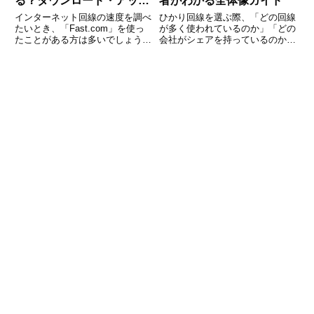
る？ダウンロード・アップ
者がわかる全体像ガイド
ロード・レイテンシーの目
インターネット回線の速度を調べ
ひかり回線を選ぶ際、「どの回線
安が一目でわかる
たいとき、「Fast.com」を使っ
が多く使われているのか」「どの
たことがある方は多いでしょう。
会社がシェアを持っているのか」
ページを開くだけで数値が表示さ
が気になる方は多いのではないで
れる手軽さが魅力ですが、「表示
しょうか。料金や速度を比較する
された数字が何を意味しているの
前に、市場全体の構造や勢力図を
か」「この速度で何ができるの
理解しておくことで、自分に合っ
か」が分からないまま使って
た回線を選びやすくなります。本