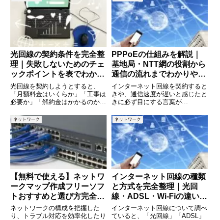
光回線の契約条件を完全整
PPPoEの仕組みを解説｜
理｜失敗しないためのチェ
基地局・NTT網の役割から
ックポイントを表でわかり
通信の流れまでわかりやす
やすく解説
く説明
光回線を契約しようとすると、
インターネット回線を契約すると
「月額料金はいくらか」「工事は
きや、通信速度が遅いと感じたと
必要か」「解約金はかかるのか」
きに必ず目にする言葉が
など、確認すべき条件が数多く出
「PPPoE」です。光回線の設定
てきます。一見するとどの回線も
画面やルーターの管理画面で見か
ネットワーク
ネットワーク
似ているように見えますが、契約
けるものの、「結局どういう仕組
条件をよく理解せずに申し込む
みなのか」「基地局やNTTはどこ
と、想定外の費用や不便さに悩ま
で関わっているのか」を正確に理
され
解し
【無料で使える】ネットワ
インターネット回線の種類
ークマップ作成フリーソフ
と方式を完全整理｜光回
トおすすめと選び方完全ガ
線・ADSL・Wi-Fiの違いが
イド
一目でわかる解説
ネットワークの構成を把握した
インターネット回線について調べ
り、トラブル対応を効率化したり
ていると、「光回線」「ADSL」