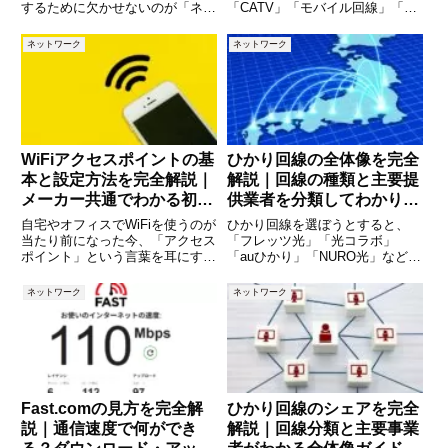
するために欠かせないのが「ネッ
「CATV」「モバイル回線」「ホ
トワークマップ」です。しかし、
ームルーター」「FTTH」
専用ツールは高価なものも多く、
「VDSL」など、さまざまな用語
ネットワーク
ネットワーク
「まずは無料で試したい」と考え
が出てきます。しかし、それぞれ
る方も多いのではないでしょう
が何を意味し、どう違うのかを正
か。本記事では、無料で使えるネ
しく理解できている人は多くあ
ット
WiFiアクセスポイントの基
ひかり回線の全体像を完全
本と設定方法を完全解説｜
解説｜回線の種類と主要提
メーカー共通でわかる初心
供業者を分類してわかりや
者向けガイド
すく整理
自宅やオフィスでWiFiを使うのが
ひかり回線を選ぼうとすると、
当たり前になった今、「アクセス
「フレッツ光」「光コラボ」
ポイント」という言葉を耳にする
「auひかり」「NURO光」など、
機会も増えました。しかし、実際
さまざまな名称が並び、違いが分
にアクセスポイントとは何なの
かりにくいと感じる方は多いので
ネットワーク
ネットワーク
か、ルーターとの違いは何か、ど
はないでしょうか。実は、ひかり
う設定すればよいのかを正確に理
回線はサービス名ではなく、「ど
解している方は意外と少ないか
の事業者が回線インフラを持って
い
Fast.comの見方を完全解
ひかり回線のシェアを完全
説｜通信速度で何ができ
解説｜回線分類と主要事業